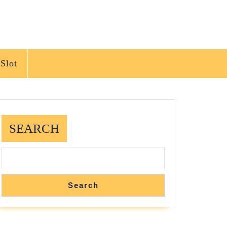
Slot
SEARCH
Search