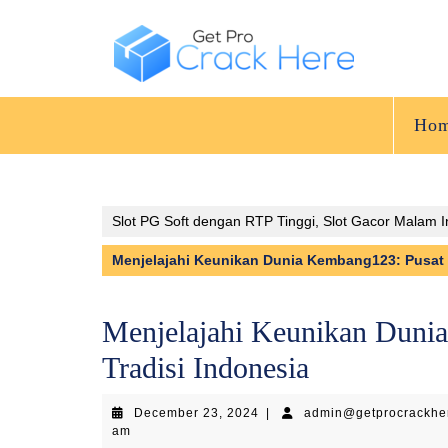
Skip
to
content
Ho
Slot PG Soft dengan RTP Tinggi, Slot Gacor Malam I
Menjelajahi Keunikan Dunia Kembang123: Pusat 
Menjelajahi Keunikan Duni
Tradisi Indonesia
December
December 23, 2024
|
admin@getprocrackhe
23,
am