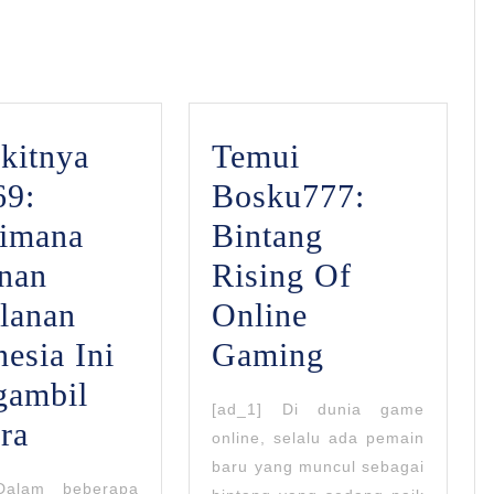
Next
post:
kitnya
Temui
69:
Bosku777:
imana
Bintang
nan
Rising Of
alanan
Online
Temui
esia Ini
Gaming
Bosku777:
ambil
[ad_1] Di dunia game
Bangkitnya
Bintang
ra
online, selalu ada pemain
Ojol69:
Rising
baru yang muncul sebagai
Dalam beberapa