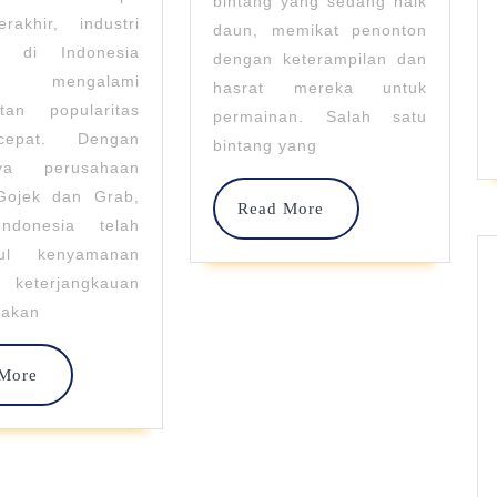
bintang yang sedang naik
Bagaimana
Of
rakhir, industri
daun, memikat penonton
Layanan
Online
ik di Indonesia
dengan keterampilan dan
 mengalami
hasrat mereka untuk
Perjalanan
Gaming
atan popularitas
permainan. Salah satu
Indonesia
epat. Dengan
bintang yang
nya perusahaan
Ini
 Gojek dan Grab,
Read
Mengambil
Read More
ndonesia telah
More
Negara
kul kenyamanan
terjangkauan
akan
Read
More
More