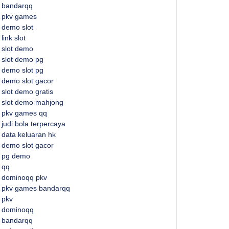
bandarqq
pkv games
demo slot
link slot
slot demo
slot demo pg
demo slot pg
demo slot gacor
slot demo gratis
slot demo mahjong
pkv games qq
judi bola terpercaya
data keluaran hk
demo slot gacor
pg demo
qq
dominoqq pkv
pkv games bandarqq
pkv
dominoqq
bandarqq