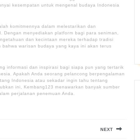
unyai kesempatan untuk mengenal budaya Indonesia
lah komitmennya dalam melestarikan dan
l. Dengan menyediakan platform bagi para seniman,
ngetahuan dan kecintaan mereka terhadap tradisi
bahwa warisan budaya yang kaya ini akan terus
informasi dan inspirasi bagi siapa pun yang tertarik
donesia. Apakah Anda seorang pelancong berpengalaman
ng Indonesia atau sekadar ingin tahu tentang
jubkan ini, Kembang123 menawarkan banyak sumber
alam perjalanan penemuan Anda.
NEXT