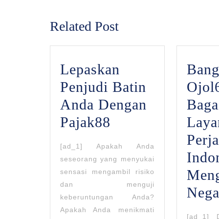
Previous
post:
Related Post
Lepaskan
Bang
Penjudi Batin
Ojol
Anda Dengan
Baga
Lepaskan
Pajak88
Laya
Penjudi
Perj
[ad_1] Apakah Anda
Batin
Indon
seseorang yang menyukai
Anda
Meng
sensasi mengambil risiko
dan menguji
Dengan
Nega
keberuntungan Anda?
Pajak88
Apakah Anda menikmati
[ad_1] 