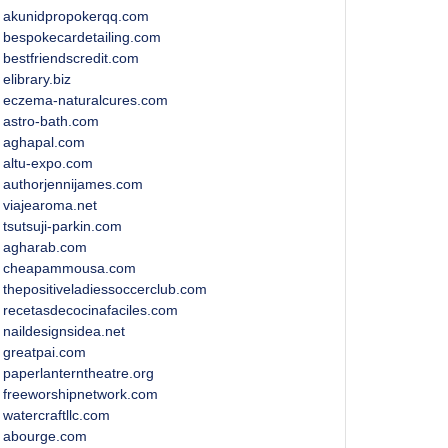
akunidpropokerqq.com
bespokecardetailing.com
bestfriendscredit.com
elibrary.biz
eczema-naturalcures.com
astro-bath.com
aghapal.com
altu-expo.com
authorjennijames.com
viajearoma.net
tsutsuji-parkin.com
agharab.com
cheapammousa.com
thepositiveladiessoccerclub.com
recetasdecocinafaciles.com
naildesignsidea.net
greatpai.com
paperlanterntheatre.org
freeworshipnetwork.com
watercraftllc.com
abourge.com