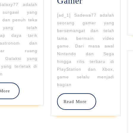
Panduan
Inside
Gamer
Galaxy77 adalah
Utama
The
s surgawi yang
[ad_1] Sadewa77 adalah
Untuk
Mind
s dan penuh teka
seorang gamer yang
 yang telah
Memahami
Of
bersemangat dan telah
kap daya tarik
lama bermain video
Asal
Sadewa77:
astronom dan
game. Dari masa awal
emar ruang
Dan
Melihat
Nintendo dan Sega
. Galaksi yang
hingga rilis terbaru di
Evolusinya
Motivasi
, yang terletak di
PlayStation dan Xbox,
Dan
an
game selalu menjadi
Gairah
bagian
Read
More
Para
More
Read
Read More
Gamer
More