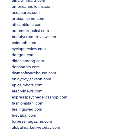
alharammallz.com
americanbulletins.com
asespares.com
arabianstime.com
atticabblues.com
autometropolist.com
beautycreamreview.com
coinmoh.com
cyclopsreview.com
dattgen.com
didoivatnang.com
dogsbarks.com
dwmsoftwarehouse.com
enjoytroyjackson.com
epicaimbots.com
etech4news.com
expresspsychedelicsshop.com
fashionistani.com
feelingswed.com
firecabal.com
forbessmagazine.com
globalmarketlivetoday.com