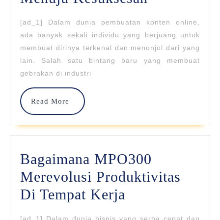
Bintang
[ad_1] Dalam dunia pembuatan konten online,
Baru:
ada banyak sekali individu yang berjuang untuk
Perjalanan
membuat dirinya terkenal dan menonjol dari yang
lain. Salah satu bintang baru yang membuat
Dewanaga
gebrakan di industri
Menuju
Kesuksesa
Read
Read More
More
Bagaimana MPO300
Merevolusi Produktivitas
Bagaimana
Di Tempat Kerja
MPO300
[ad_1] Dalam dunia bisnis yang serba cepat dan