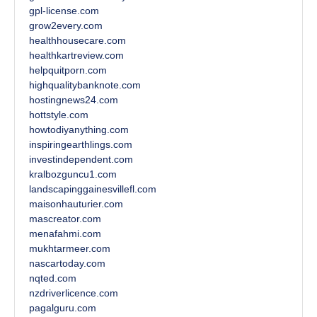
gpl-license.com
grow2every.com
healthhousecare.com
healthkartreview.com
helpquitporn.com
highqualitybanknote.com
hostingnews24.com
hottstyle.com
howtodiyanything.com
inspiringearthlings.com
investindependent.com
kralbozguncu1.com
landscapinggainesvillefl.com
maisonhauturier.com
mascreator.com
menafahmi.com
mukhtarmeer.com
nascartoday.com
nqted.com
nzdriverlicence.com
pagalguru.com