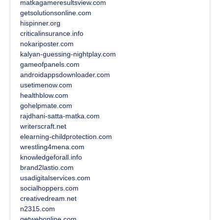
matkagameresultsview.com
getsolutionsonline.com
hispinner.org
criticalinsurance.info
nokariposter.com
kalyan-guessing-nightplay.com
gameofpanels.com
androidappsdownloader.com
usetimenow.com
healthblow.com
gohelpmate.com
rajdhani-satta-matka.com
writerscraft.net
elearning-childprotection.com
wrestling4mena.com
knowledgeforall.info
brand2lastio.com
usadigitalservices.com
socialhoppers.com
creativedream.net
n2315.com
getwebonline.com