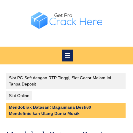
Skip
to
content
Open
Button
Slot PG Soft dengan RTP Tinggi, Slot Gacor Malam Ini
Tanpa Deposit
Slot Online
Mendobrak Batasan: Bagaimana Besti69
Mendefinisikan Ulang Dunia Musik