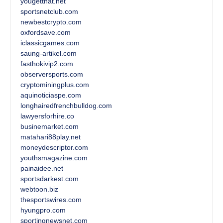
yougetthat.net
sportsnetclub.com
newbestcrypto.com
oxfordsave.com
iclassicgames.com
saung-artikel.com
fasthokivip2.com
observersports.com
cryptominingplus.com
aquinoticiaspe.com
longhairedfrenchbulldog.com
lawyersforhire.co
businemarket.com
matahari88play.net
moneydescriptor.com
youthsmagazine.com
painaidee.net
sportsdarkest.com
webtoon.biz
thesportswires.com
hyungpro.com
sportingnewsnet.com