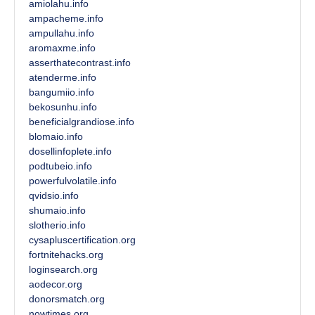
amiolahu.info
ampacheme.info
ampullahu.info
aromaxme.info
asserthatecontrast.info
atenderme.info
bangumiio.info
bekosunhu.info
beneficialgrandiose.info
blomaio.info
dosellinfoplete.info
podtubeio.info
powerfulvolatile.info
qvidsio.info
shumaio.info
slotherio.info
cysapluscertification.org
fortnitehacks.org
loginsearch.org
aodecor.org
donorsmatch.org
nowtimes.org