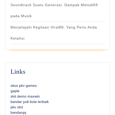
Soundtrack Suatu Generasi: Dampak Melodi69
pada Musik
Menjelajahi Kegilaan Viral88: Yang Perlu Anda
Ketahui
Links
situs pkv games
gaple
slot demo maxwin
bandar judi bola terbaik
pkv slot
bandarqq