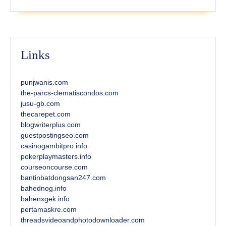
Links
punjwanis.com
the-parcs-clematiscondos.com
jusu-gb.com
thecarepet.com
blogwriterplus.com
guestpostingseo.com
casinogambitpro.info
pokerplaymasters.info
courseoncourse.com
bantinbatdongsan247.com
bahednog.info
bahenxgek.info
pertamaskre.com
threadsvideoandphotodownloader.com