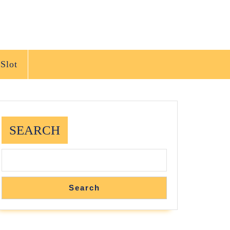
Slot
SEARCH
Search