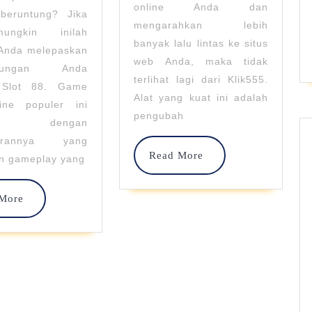
Anda
Pand
online Anda dan
beruntung? Jika
mengarahkan lebih
Dengan
Komp
ungkin inilah
banyak lalu lintas ke situs
 Anda melepaskan
Slot
web Anda, maka tidak
ntungan Anda
terlihat lagi dari Klik555.
88:
 Slot 88. Game
Alat yang kuat ini adalah
line populer ini
Panduan
pengubah
nal dengan
Menang
arannya yang
Read
Besar
Read More
n gameplay yang
More
Read
More
More