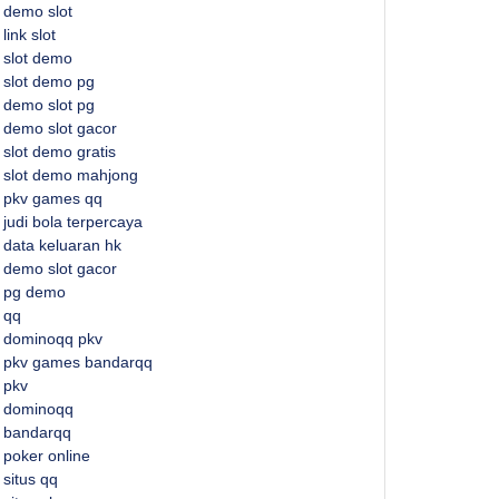
demo slot
link slot
slot demo
slot demo pg
demo slot pg
demo slot gacor
slot demo gratis
slot demo mahjong
pkv games qq
judi bola terpercaya
data keluaran hk
demo slot gacor
pg demo
qq
dominoqq pkv
pkv games bandarqq
pkv
paskan
dominoqq
atan
bandarqq
poker online
55:
situs qq