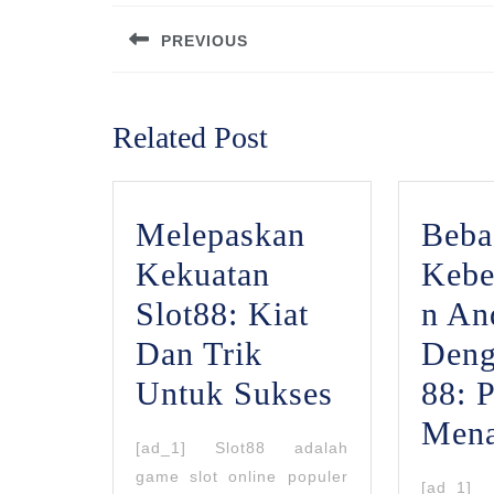
navigation
PREVIOUS
Previous
post:
Related Post
Melepaskan
Beba
Kekuatan
Kebe
Slot88: Kiat
N An
Dan Trik
Deng
Melepaska
Untuk Sukses
88: 
Kekuatan
Mena
[ad_1] Slot88 adalah
Slot88:
game slot online populer
[ad_1]