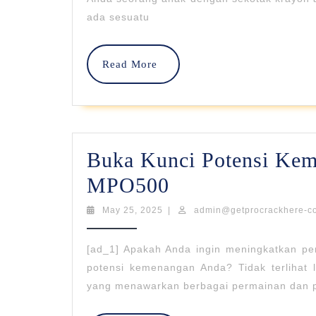
Dengan
ada sesuatu
Colowi
Review
Read
Read More
More
Buka Kunci Potensi Ke
Buka
MPO500
Kunci
May
May 25, 2025
|
admin@getprocrackhere-c
25,
Potensi
2025
[ad_1] Apakah Anda ingin meningkatkan 
Kemenangan
potensi kemenangan Anda? Tidak terlihat 
Anda
yang menawarkan berbagai permainan dan 
Dengan