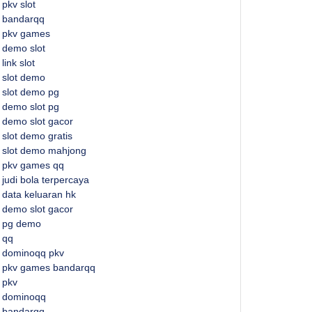
pkv slot
bandarqq
pkv games
demo slot
link slot
slot demo
slot demo pg
demo slot pg
demo slot gacor
slot demo gratis
slot demo mahjong
pkv games qq
judi bola terpercaya
data keluaran hk
demo slot gacor
pg demo
qq
dominoqq pkv
pkv games bandarqq
pkv
dominoqq
bandarqq