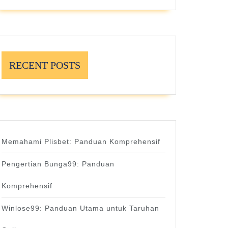
RECENT POSTS
Memahami Plisbet: Panduan Komprehensif
Pengertian Bunga99: Panduan
Komprehensif
Winlose99: Panduan Utama untuk Taruhan