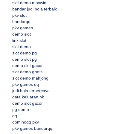
slot demo maxwin
bandar judi bola terbaik
pkv slot
bandarqq
pkv games
demo slot
link slot
slot demo
slot demo pg
demo slot pg
demo slot gacor
slot demo gratis
slot demo mahjong
pkv games qq
judi bola terpercaya
data keluaran hk
demo slot gacor
pg demo
qq
dominoqq pkv
pkv games bandarqq