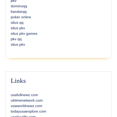
pkv
dominoqq
bandarqq
poker online
situs qq
situs pkv
situs pkv games
pkv qq
situs pkv
Links
usafullnewz.com
uktimenetwork.com
usaworldnewz.com
todayusaexplore.com
usalocality.com