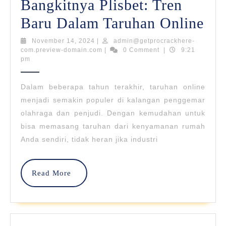
Bangkitnya Plisbet: Tren
Ban
Baru Dalam Taruhan Online
Pli
November
November 14, 2024
|
admin@getprocrackhere-
14,
admin@getprocrackhere-
com.preview-domain.com
|
0 Comment
|
9:21
Tre
2024
com.preview-
pm
domain.com
Ba
Dalam beberapa tahun terakhir, taruhan online
Da
menjadi semakin populer di kalangan penggemar
Tar
olahraga dan penjudi. Dengan kemudahan untuk
bisa memasang taruhan dari kenyamanan rumah
Onl
Anda sendiri, tidak heran jika industri
Read
Read More
More