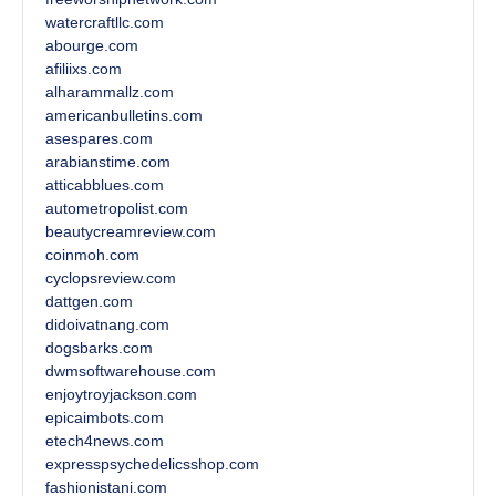
watercraftllc.com
abourge.com
afiliixs.com
alharammallz.com
americanbulletins.com
asespares.com
arabianstime.com
atticabblues.com
autometropolist.com
beautycreamreview.com
coinmoh.com
cyclopsreview.com
dattgen.com
didoivatnang.com
dogsbarks.com
dwmsoftwarehouse.com
enjoytroyjackson.com
epicaimbots.com
etech4news.com
expresspsychedelicsshop.com
fashionistani.com