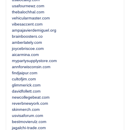
usafournewz.com
thebalochhal.com
vehicularmaster.com
vibesaccent.com
ampajavierdemiguel.org
brainboosters.co
amberlately.com
joycebriscoe.com
aicarmina.com
mypartysupplystore.com
annforwisconsin.com
findjaipur.com
cultofjim.com
glimmerick.com
davidfollett.com
newcollegebeat.com
reverbnewyork.com
skinmerch.com
usvisaforum.com
bestmovierulz.com
jagalchi-trade.com