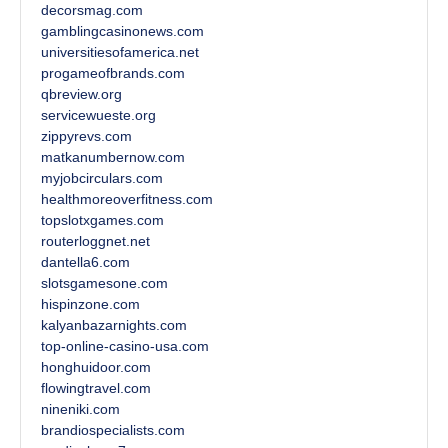
decorsmag.com
gamblingcasinonews.com
universitiesofamerica.net
progameofbrands.com
qbreview.org
servicewueste.org
zippyrevs.com
matkanumbernow.com
myjobcirculars.com
healthmoreoverfitness.com
topslotxgames.com
routerloggnet.net
dantella6.com
slotsgamesone.com
hispinzone.com
kalyanbazarnights.com
top-online-casino-usa.com
honghuidoor.com
flowingtravel.com
nineniki.com
brandiospecialists.com