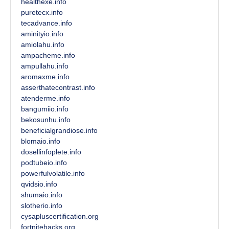
healthexe.info
puretecx.info
tecadvance.info
aminityio.info
amiolahu.info
ampacheme.info
ampullahu.info
aromaxme.info
asserthatecontrast.info
atenderme.info
bangumiio.info
bekosunhu.info
beneficialgrandiose.info
blomaio.info
dosellinfoplete.info
podtubeio.info
powerfulvolatile.info
qvidsio.info
shumaio.info
slotherio.info
cysapluscertification.org
fortnitehacks.org