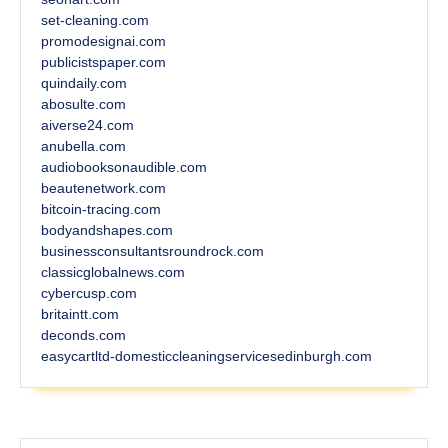
set-cleaning.com
promodesignai.com
publicistspaper.com
quindaily.com
abosulte.com
aiverse24.com
anubella.com
audiobooksonaudible.com
beautenetwork.com
bitcoin-tracing.com
bodyandshapes.com
businessconsultantsroundrock.com
classicglobalnews.com
cybercusp.com
britaintt.com
deconds.com
easycartltd-domesticcleaningservicesedinburgh.com