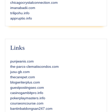
chicagocrystalconnection.com
imanabadii.com
trilipohu.info
appruptio.info
Links
punjwanis.com
the-parcs-clematiscondos.com
jusu-gb.com
thecarepet.com
blogwriterplus.com
guestpostingseo.com
casinogambitpro.info
pokerplaymasters.info
courseoncourse.com
bantinbatdongsan247.com