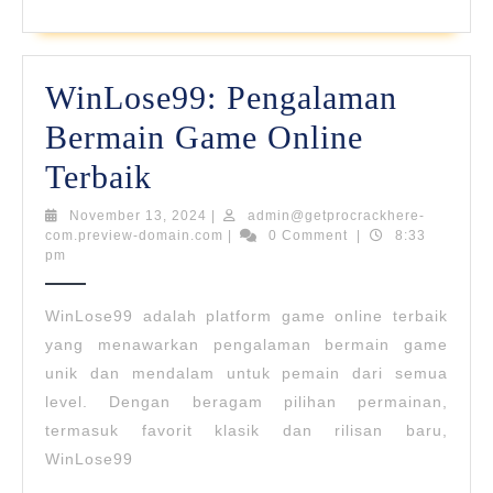
WinLose99: Pengalaman
Bermain Game Online
WinLose99:
Terbaik
Pengalaman
November
November 13, 2024
|
admin@getprocrackhere-
13,
admin@getprocrackhere-
com.preview-domain.com
|
0 Comment
|
8:33
Bermain
2024
com.preview-
pm
domain.com
Game
WinLose99 adalah platform game online terbaik
Online
yang menawarkan pengalaman bermain game
Terbaik
unik dan mendalam untuk pemain dari semua
level. Dengan beragam pilihan permainan,
termasuk favorit klasik dan rilisan baru,
WinLose99