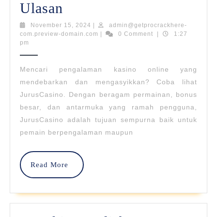
Rasakan
Ulasan
Sensasi
November
November 15, 2024
|
admin@getprocrackhere-
15,
admin@getprocrackhere-
com.preview-domain.com
|
0 Comment
|
1:27
JurusCasino:
2024
com.preview-
pm
domain.com
Sebuah
Mencari pengalaman kasino online yang
Ulasan
mendebarkan dan mengasyikkan? Coba lihat
JurusCasino. Dengan beragam permainan, bonus
besar, dan antarmuka yang ramah pengguna,
JurusCasino adalah tujuan sempurna baik untuk
pemain berpengalaman maupun
Read
Read More
More