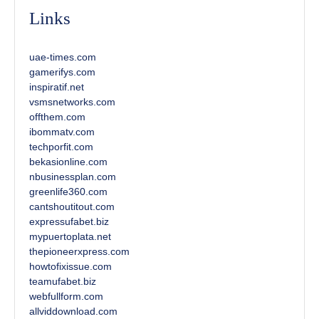
Links
uae-times.com
gamerifys.com
inspiratif.net
vsmsnetworks.com
offthem.com
ibommatv.com
techporfit.com
bekasionline.com
nbusinessplan.com
greenlife360.com
cantshoutitout.com
expressufabet.biz
mypuertoplata.net
thepioneerxpress.com
howtofixissue.com
teamufabet.biz
webfullform.com
allviddownload.com