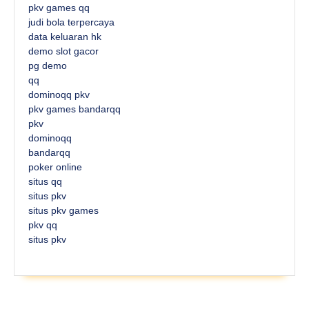
pkv games qq
judi bola terpercaya
data keluaran hk
demo slot gacor
pg demo
qq
dominoqq pkv
pkv games bandarqq
pkv
dominoqq
bandarqq
poker online
situs qq
situs pkv
situs pkv games
pkv qq
situs pkv