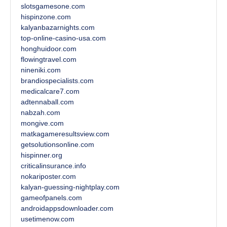
slotsgamesone.com
hispinzone.com
kalyanbazarnights.com
top-online-casino-usa.com
honghuidoor.com
flowingtravel.com
nineniki.com
brandiospecialists.com
medicalcare7.com
adtennaball.com
nabzah.com
mongive.com
matkagameresultsview.com
getsolutionsonline.com
hispinner.org
criticalinsurance.info
nokariposter.com
kalyan-guessing-nightplay.com
gameofpanels.com
androidappsdownloader.com
usetimenow.com