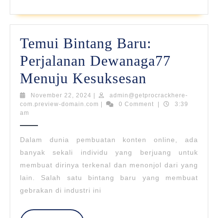
Temui Bintang Baru:
Perjalanan Dewanaga77
Temui
Menuju Kesuksesan
Bintang
November
November 22, 2024
|
admin@getprocrackhere-
22,
admin@getprocrackhere-
com.preview-domain.com
|
0 Comment
|
3:39
Baru:
2024
com.preview-
am
domain.com
Perjalanan
Dalam dunia pembuatan konten online, ada
Dewanaga
banyak sekali individu yang berjuang untuk
Menuju
membuat dirinya terkenal dan menonjol dari yang
lain. Salah satu bintang baru yang membuat
Kesuksesa
gebrakan di industri ini