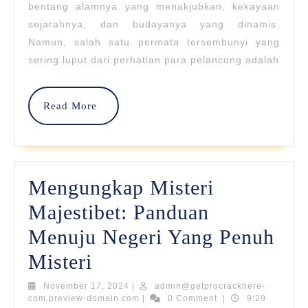
bentang alamnya yang menakjubkan, kekayaan
Tengah:
sejarahnya, dan budayanya yang dinamis.
Namun, salah satu permata tersembunyi yang
Gajibet
sering luput dari perhatian para pelancong adalah
Read
Read More
More
Mengungkap Misteri
Majestibet: Panduan
Menuju Negeri Yang Penuh
Mengungkap
Misteri
Misteri
November
November 17, 2024
|
admin@getprocrackhere-
17,
admin@getprocrackhere-
com.preview-domain.com
|
0 Comment
|
9:29