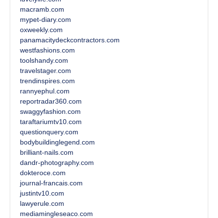
macramb.com
mypet-diary.com
oxweekly.com
panamacitydeckcontractors.com
westfashions.com
toolshandy.com
travelstager.com
trendinspires.com
rannyephul.com
reportradar360.com
swaggyfashion.com
taraftariumtv10.com
questionquery.com
bodybuildinglegend.com
brilliant-nails.com
dandr-photography.com
dokteroce.com
journal-francais.com
justintv10.com
lawyerule.com
mediamingleseaco.com