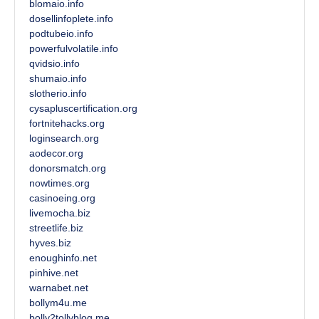
blomaio.info
dosellinfoplete.info
podtubeio.info
powerfulvolatile.info
qvidsio.info
shumaio.info
slotherio.info
cysapluscertification.org
fortnitehacks.org
loginsearch.org
aodecor.org
donorsmatch.org
nowtimes.org
casinoeing.org
livemocha.biz
streetlife.biz
hyves.biz
enoughinfo.net
pinhive.net
warnabet.net
bollym4u.me
bolly2tollyblog.me