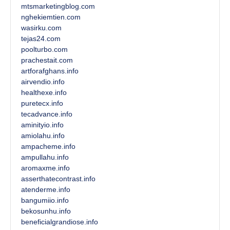
mtsmarketingblog.com
nghekiemtien.com
wasirku.com
tejas24.com
poolturbo.com
prachestait.com
artforafghans.info
airvendio.info
healthexe.info
puretecx.info
tecadvance.info
aminityio.info
amiolahu.info
ampacheme.info
ampullahu.info
aromaxme.info
asserthatecontrast.info
atenderme.info
bangumiio.info
bekosunhu.info
beneficialgrandiose.info