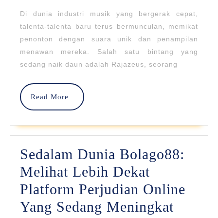
Baru
Di dunia industri musik yang bergerak cepat,
Industri
talenta-talenta baru terus bermunculan, memikat
Musik
penonton dengan suara unik dan penampilan
menawan mereka. Salah satu bintang yang
sedang naik daun adalah Rajazeus, seorang
Read
Read More
More
Sedalam Dunia Bolago88:
Melihat Lebih Dekat
Platform Perjudian Online
Sedal
Yang Sedang Meningkat