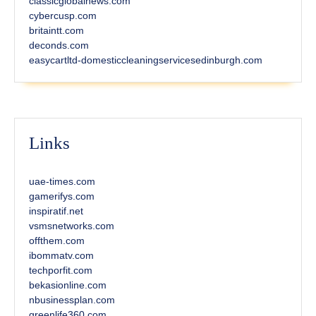
classicglobalnews.com
cybercusp.com
britaintt.com
deconds.com
easycartltd-domesticcleaningservicesedinburgh.com
Links
uae-times.com
gamerifys.com
inspiratif.net
vsmsnetworks.com
offthem.com
ibommatv.com
techporfit.com
bekasionline.com
nbusinessplan.com
greenlife360.com