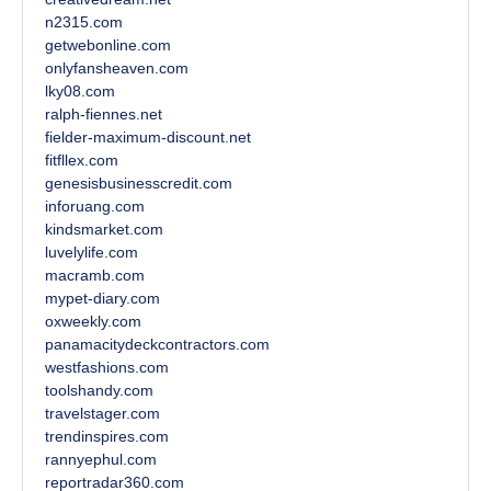
n2315.com
getwebonline.com
onlyfansheaven.com
lky08.com
ralph-fiennes.net
fielder-maximum-discount.net
fitfllex.com
genesisbusinesscredit.com
inforuang.com
kindsmarket.com
luvelylife.com
macramb.com
mypet-diary.com
oxweekly.com
panamacitydeckcontractors.com
westfashions.com
toolshandy.com
travelstager.com
trendinspires.com
rannyephul.com
reportradar360.com