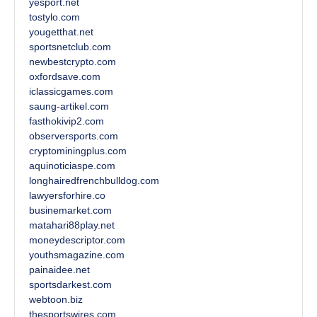
yesport.net
tostylo.com
yougetthat.net
sportsnetclub.com
newbestcrypto.com
oxfordsave.com
iclassicgames.com
saung-artikel.com
fasthokivip2.com
observersports.com
cryptominingplus.com
aquinoticiaspe.com
longhairedfrenchbulldog.com
lawyersforhire.co
businemarket.com
matahari88play.net
moneydescriptor.com
youthsmagazine.com
painaidee.net
sportsdarkest.com
webtoon.biz
thesportswires.com