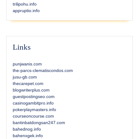
trilipohu.info
appruptio.info
Links
punjwanis.com
the-parcs-clematiscondos.com
jusu-gb.com
thecarepet.com
blogwriterplus.com
guestpostingseo.com
casinogambitpro.info
pokerplaymasters.info
courseoncourse.com
bantinbatdongsan247.com
bahednog.info
bahenxgek.info