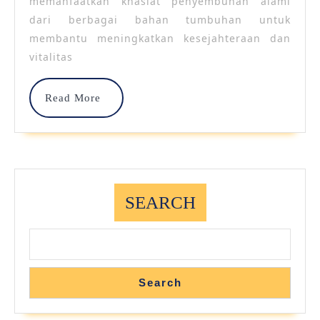
memanfaatkan khasiat penyembuhan alami
Suplemen
dari berbagai bahan tumbuhan untuk
Ini
membantu meningkatkan kesejahteraan dan
vitalitas
Mengubah
Kehidupan
Read
Read More
More
SEARCH
Search