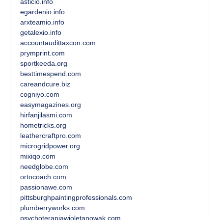
asticio.info
egardenio.info
arxteamio.info
getalexio.info
accountaudittaxcon.com
prymprint.com
sportkeeda.org
besttimespend.com
careandcure.biz
cogniyo.com
easymagazines.org
hirfanjilasmi.com
hometricks.org
leathercraftpro.com
microgridpower.org
mixiqo.com
needglobe.com
ortocoach.com
passionawe.com
pittsburghpaintingprofessionals.com
plumberryworks.com
psychoterapiawioletanowak.com