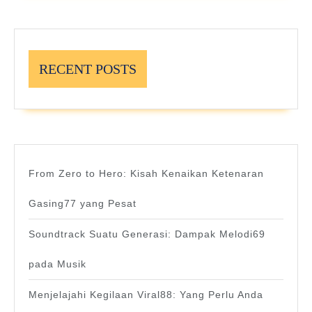
RECENT POSTS
From Zero to Hero: Kisah Kenaikan Ketenaran
Gasing77 yang Pesat
Soundtrack Suatu Generasi: Dampak Melodi69
pada Musik
Menjelajahi Kegilaan Viral88: Yang Perlu Anda