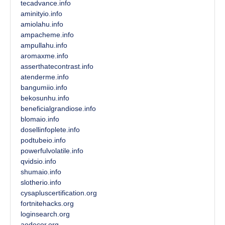
tecadvance.info
aminityio.info
amiolahu.info
ampacheme.info
ampullahu.info
aromaxme.info
asserthatecontrast.info
atenderme.info
bangumiio.info
bekosunhu.info
beneficialgrandiose.info
blomaio.info
dosellinfoplete.info
podtubeio.info
powerfulvolatile.info
qvidsio.info
shumaio.info
slotherio.info
cysapluscertification.org
fortnitehacks.org
loginsearch.org
aodecor.org