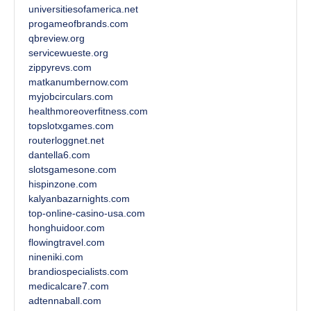
universitiesofamerica.net
progameofbrands.com
qbreview.org
servicewueste.org
zippyrevs.com
matkanumbernow.com
myjobcirculars.com
healthmoreoverfitness.com
topslotxgames.com
routerloggnet.net
dantella6.com
slotsgamesone.com
hispinzone.com
kalyanbazarnights.com
top-online-casino-usa.com
honghuidoor.com
flowingtravel.com
nineniki.com
brandiospecialists.com
medicalcare7.com
adtennaball.com