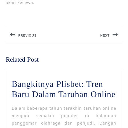
akan kecewa.
Post
navigation
PREVIOUS
NEXT
Previous
Next
post:
post:
Related Post
Bangkitnya Plisbet: Tren
Ban
Baru Dalam Taruhan Online
Pli
Dalam beberapa tahun terakhir, taruhan online
Tre
menjadi semakin populer di kalangan
Ba
penggemar olahraga dan penjudi. Dengan