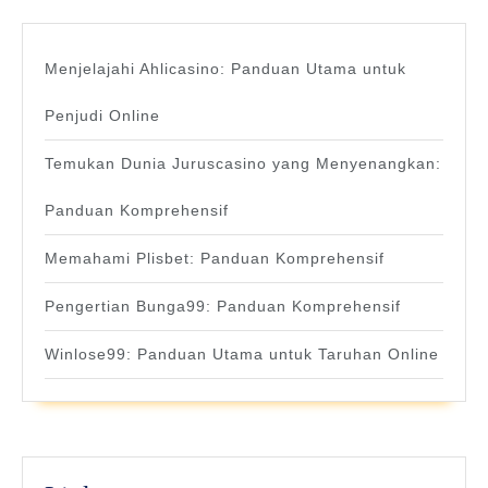
Menjelajahi Ahlicasino: Panduan Utama untuk
Penjudi Online
Temukan Dunia Juruscasino yang Menyenangkan:
Panduan Komprehensif
Memahami Plisbet: Panduan Komprehensif
Pengertian Bunga99: Panduan Komprehensif
Winlose99: Panduan Utama untuk Taruhan Online