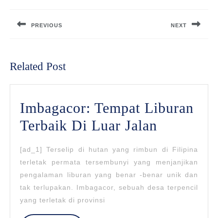
Post
navigation
PREVIOUS
NEXT
Previous
Next
post:
post:
Related Post
Imbagacor: Tempat Liburan
Imbagaco
Terbaik Di Luar Jalan
Tempat
[ad_1] Terselip di hutan yang rimbun di Filipina
Liburan
terletak permata tersembunyi yang menjanjikan
Terbaik
pengalaman liburan yang benar -benar unik dan
tak terlupakan. Imbagacor, sebuah desa terpencil
Di
yang terletak di provinsi
Luar