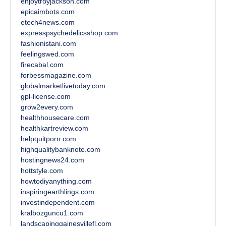
enjoytroyjackson.com
epicaimbots.com
etech4news.com
expresspsychedelicsshop.com
fashionistani.com
feelingswed.com
firecabal.com
forbessmagazine.com
globalmarketlivetoday.com
gpl-license.com
grow2every.com
healthhousecare.com
healthkartreview.com
helpquitporn.com
highqualitybanknote.com
hostingnews24.com
hottstyle.com
howtodiyanything.com
inspiringearthlings.com
investindependent.com
kralbozguncu1.com
landscapinggainesvillefl.com