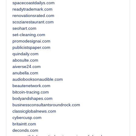
spacecoastdailys.com
readytrademark.com
renovationsrated.com
scoziarestaurant.com
seohart.com
set-cleaning.com
promodesignai.com
publicistspaper.com
quindaily.com
abosulte.com
aiverse24.com
anubella.com
audiobooksonaudible.com
beautenetwork.com
bitcoin-tracing.com
bodyandshapes.com
businessconsultantsroundrock.com
classicglobalnews.com
cybercusp.com
britaintt.com
deconds.com