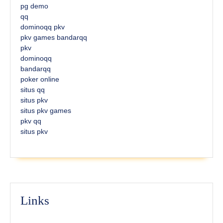
pg demo
qq
dominoqq pkv
pkv games bandarqq
pkv
dominoqq
bandarqq
poker online
situs qq
situs pkv
situs pkv games
pkv qq
situs pkv
Links