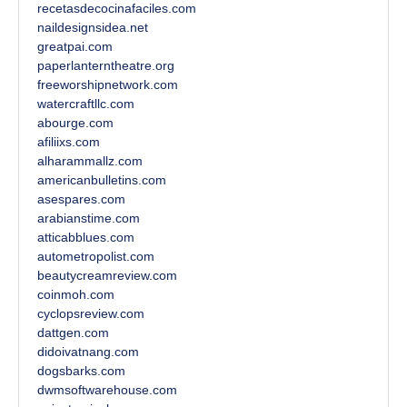
recetasdecocinafaciles.com
naildesignsidea.net
greatpai.com
paperlanterntheatre.org
freeworshipnetwork.com
watercraftllc.com
abourge.com
afiliixs.com
alharammallz.com
americanbulletins.com
asespares.com
arabianstime.com
atticabblues.com
autometropolist.com
beautycreamreview.com
coinmoh.com
cyclopsreview.com
dattgen.com
didoivatnang.com
dogsbarks.com
dwmsoftwarehouse.com