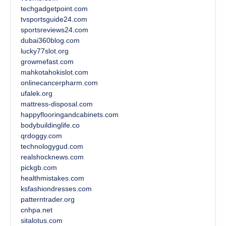
techgadgetpoint.com
tvsportsguide24.com
sportsreviews24.com
dubai360blog.com
lucky77slot.org
growmefast.com
mahkotahokislot.com
onlinecancerpharm.com
ufalek.org
mattress-disposal.com
happyflooringandcabinets.com
bodybuildinglife.co
qrdoggy.com
technologygud.com
realshocknews.com
pickgb.com
healthmistakes.com
ksfashiondresses.com
patterntrader.org
cnhpa.net
sitalotus.com