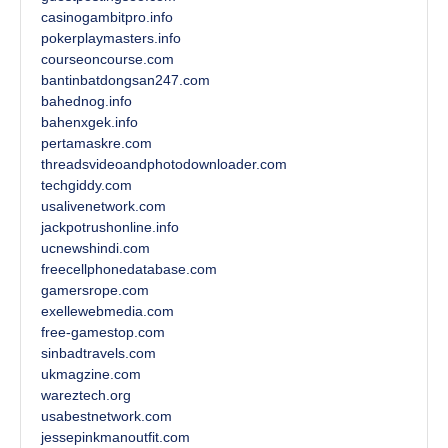
casinogambitpro.info
pokerplaymasters.info
courseoncourse.com
bantinbatdongsan247.com
bahednog.info
bahenxgek.info
pertamaskre.com
threadsvideoandphotodownloader.com
techgiddy.com
usalivenetwork.com
jackpotrushonline.info
ucnewshindi.com
freecellphonedatabase.com
gamersrope.com
exellewebmedia.com
free-gamestop.com
sinbadtravels.com
ukmagzine.com
wareztech.org
usabestnetwork.com
jessepinkmanoutfit.com