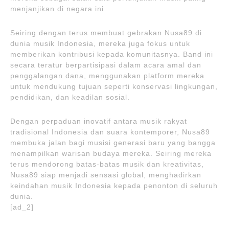
menjanjikan di negara ini.
Seiring dengan terus membuat gebrakan Nusa89 di
dunia musik Indonesia, mereka juga fokus untuk
memberikan kontribusi kepada komunitasnya. Band ini
secara teratur berpartisipasi dalam acara amal dan
penggalangan dana, menggunakan platform mereka
untuk mendukung tujuan seperti konservasi lingkungan,
pendidikan, dan keadilan sosial.
Dengan perpaduan inovatif antara musik rakyat
tradisional Indonesia dan suara kontemporer, Nusa89
membuka jalan bagi musisi generasi baru yang bangga
menampilkan warisan budaya mereka. Seiring mereka
terus mendorong batas-batas musik dan kreativitas,
Nusa89 siap menjadi sensasi global, menghadirkan
keindahan musik Indonesia kepada penonton di seluruh
dunia.
[ad_2]