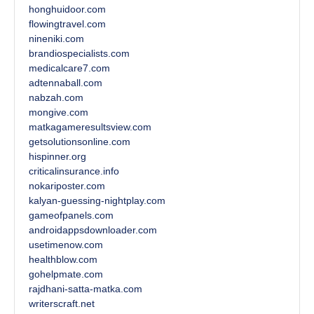
honghuidoor.com
flowingtravel.com
nineniki.com
brandiospecialists.com
medicalcare7.com
adtennaball.com
nabzah.com
mongive.com
matkagameresultsview.com
getsolutionsonline.com
hispinner.org
criticalinsurance.info
nokariposter.com
kalyan-guessing-nightplay.com
gameofpanels.com
androidappsdownloader.com
usetimenow.com
healthblow.com
gohelpmate.com
rajdhani-satta-matka.com
writerscraft.net