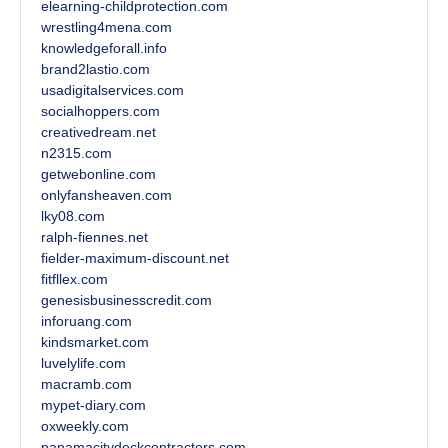
elearning-childprotection.com
wrestling4mena.com
knowledgeforall.info
brand2lastio.com
usadigitalservices.com
socialhoppers.com
creativedream.net
n2315.com
getwebonline.com
onlyfansheaven.com
lky08.com
ralph-fiennes.net
fielder-maximum-discount.net
fitfllex.com
genesisbusinesscredit.com
inforuang.com
kindsmarket.com
luvelylife.com
macramb.com
mypet-diary.com
oxweekly.com
panamacitydeckcontractors.com