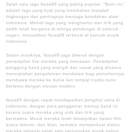
Salah satu lagu Nusa89 yang paling populer, “Bumi Ini,”
adalah lagu yang kuat yang membahas masalah
lingkungan dan pentingnya menjaga keindahan alam
Indonesia. Melodi lagu yang menghantui dan lirik yang
pedih telah bergema di telinga pendengar di seluruh
negeri, menjadikan Nusa89 terkenal di kancah musik
Indonesia.
Selain musiknya, Nusa89 juga dikenal dengan
penampilan live mereka yang menawan. Penampilan
panggung band yang energik dan visual yang dinamis
menciptakan pengalaman mendalam bagi penontonnya,
membawa mereka ke dunia lain tempat tradisi kuno
bertemu dengan inovasi modern.
Nusa89 dengan cepat mendapatkan pengikut setia di
Indonesia, dengan para penggemar memuji band ini
karena suara mereka yang unik dan lirik yang
bermakna. Musik mereka telah ditampilkan dalam film,
acara televisi, dan iklan, semakin memperkuat status
mereka sebagai salah satu pertunjukan musik paling