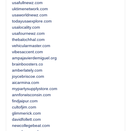
usafullnewz.com
uktimenetwork.com
usaworldnewz.com
todayusaexplore.com
usalocality.com
usafournewz.com
thebalochhal.com
vehicularmaster.com
vibesaccent.com
ampajavierdemiguel.org
brainboosters.co
amberlately.com
joycebriscoe.com
aicarmina.com
mypartysupplystore.com
annforwisconsin.com
findjaipur.com
cultofjim.com
glimmerick.com
davidfollett.com
newcollegebeat.com