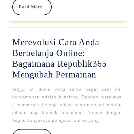
Teknologi
Read
Read More
More
Mutakhir
Surgagacor
Merevolusi Cara Anda
Berbelanja Online:
Bagaimana Republik365
Merevolu
Mengubah Permainan
Cara
[ad_1] Di dunia yang serba cepat saat ini,
Anda
kenyamanan adalah kuncinya. Dengan maraknya
Berbelanj
e-commerce, belanja online telah menjadi metode
pilihan bagi banyak konsumen. Namun dengan
Online:
begitu banyaknya pengecer online yang
Bagaiman