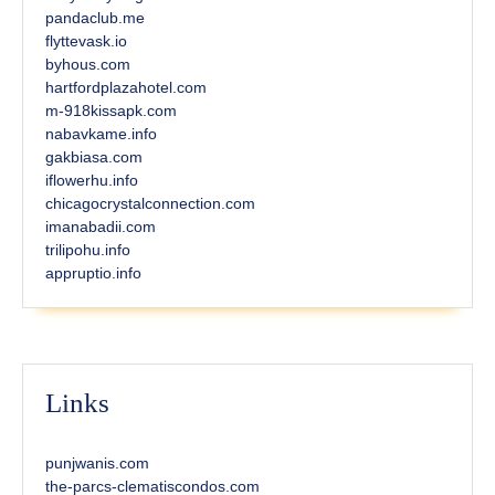
pandaclub.me
flyttevask.io
byhous.com
hartfordplazahotel.com
m-918kissapk.com
nabavkame.info
gakbiasa.com
iflowerhu.info
chicagocrystalconnection.com
imanabadii.com
trilipohu.info
appruptio.info
Links
punjwanis.com
the-parcs-clematiscondos.com