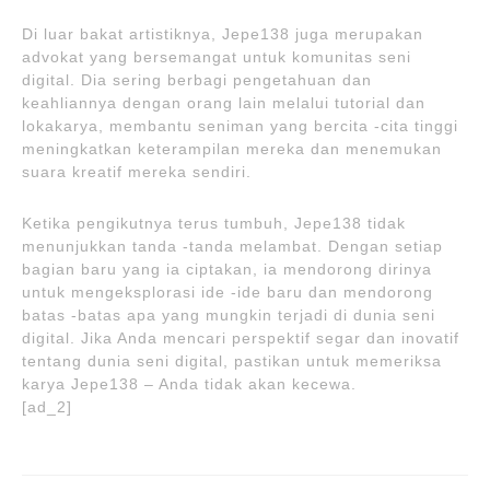
Di luar bakat artistiknya, Jepe138 juga merupakan
advokat yang bersemangat untuk komunitas seni
digital. Dia sering berbagi pengetahuan dan
keahliannya dengan orang lain melalui tutorial dan
lokakarya, membantu seniman yang bercita -cita tinggi
meningkatkan keterampilan mereka dan menemukan
suara kreatif mereka sendiri.
Ketika pengikutnya terus tumbuh, Jepe138 tidak
menunjukkan tanda -tanda melambat. Dengan setiap
bagian baru yang ia ciptakan, ia mendorong dirinya
untuk mengeksplorasi ide -ide baru dan mendorong
batas -batas apa yang mungkin terjadi di dunia seni
digital. Jika Anda mencari perspektif segar dan inovatif
tentang dunia seni digital, pastikan untuk memeriksa
karya Jepe138 – Anda tidak akan kecewa.
[ad_2]
Post
navigation