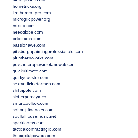
hometricks.org
leathercraftpro.com
microgridpower.org
mixiqo.com
needglobe.com
ortocoach.com
passionawe.com
pittsburghpaintingprofessionals.com
plumberryworks.com
psychoterapiawioletanowak.com
quickultimate.com
quirkyquester.com
sexmedicineformen.com
shiftripple.com
slotterpercaya.co
smartcoolbox.com
sohanjitfinances.com
soulfulhousemusic.net
sparklooms.com
tacticalcontractingllc.com
thecapitalpowers.com