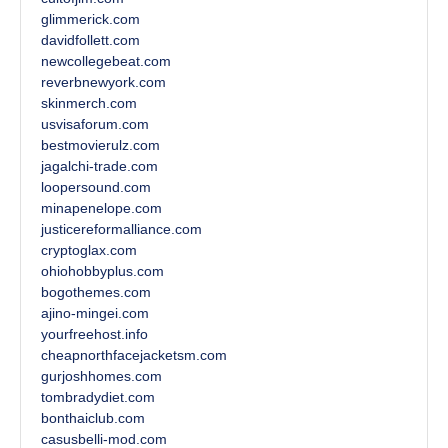
glimmerick.com
davidfollett.com
newcollegebeat.com
reverbnewyork.com
skinmerch.com
usvisaforum.com
bestmovierulz.com
jagalchi-trade.com
loopersound.com
minapenelope.com
justicereformalliance.com
cryptoglax.com
ohiohobbyplus.com
bogothemes.com
ajino-mingei.com
yourfreehost.info
cheapnorthfacejacketsm.com
gurjoshhomes.com
tombradydiet.com
bonthaiclub.com
casusbelli-mod.com