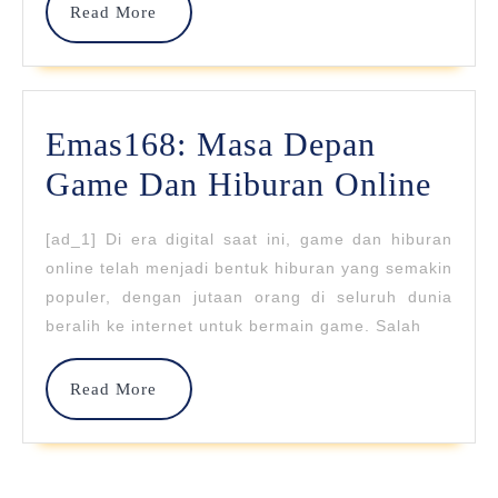
Republik
Read
Read More
More
Menguba
Permaina
Emas168: Masa Depan
Ema
Game Dan Hiburan Online
Mas
[ad_1] Di era digital saat ini, game dan hiburan
Dep
online telah menjadi bentuk hiburan yang semakin
Gam
populer, dengan jutaan orang di seluruh dunia
beralih ke internet untuk bermain game. Salah
Dan
Hibu
Read
Read More
More
Onli