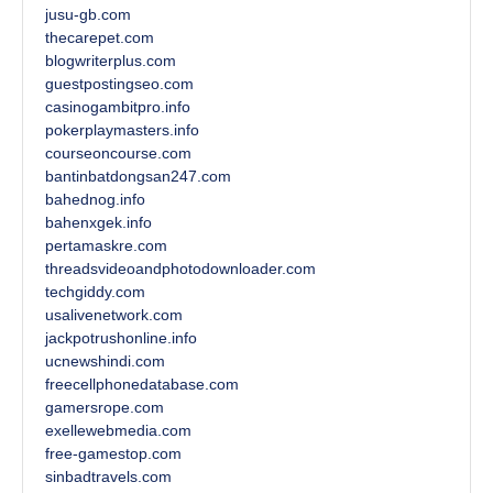
jusu-gb.com
thecarepet.com
blogwriterplus.com
guestpostingseo.com
casinogambitpro.info
pokerplaymasters.info
courseoncourse.com
bantinbatdongsan247.com
bahednog.info
bahenxgek.info
pertamaskre.com
threadsvideoandphotodownloader.com
techgiddy.com
usalivenetwork.com
jackpotrushonline.info
ucnewshindi.com
freecellphonedatabase.com
gamersrope.com
exellewebmedia.com
free-gamestop.com
sinbadtravels.com