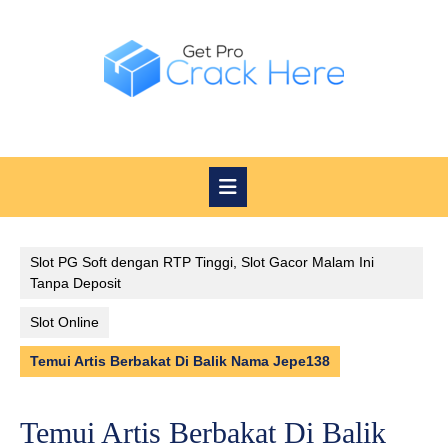
Skip
to
content
Open
Button
Slot PG Soft dengan RTP Tinggi, Slot Gacor Malam Ini
Tanpa Deposit
Slot Online
Temui Artis Berbakat Di Balik Nama Jepe138
Temui Artis Berbakat Di Balik