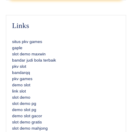
Links
situs pkv games
gaple
slot demo maxwin
bandar judi bola terbaik
pkv slot
bandarqq
pkv games
demo slot
link slot
slot demo
slot demo pg
demo slot pg
demo slot gacor
slot demo gratis
slot demo mahjong