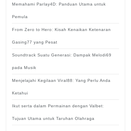
Memahami Parlay4D: Panduan Utama untuk
Pemula
From Zero to Hero: Kisah Kenaikan Ketenaran
Gasing77 yang Pesat
Soundtrack Suatu Generasi: Dampak Melodi69
pada Musik
Menjelajahi Kegilaan Viral88: Yang Perlu Anda
Ketahui
Ikut serta dalam Permainan dengan Valbet:
Tujuan Utama untuk Taruhan Olahraga