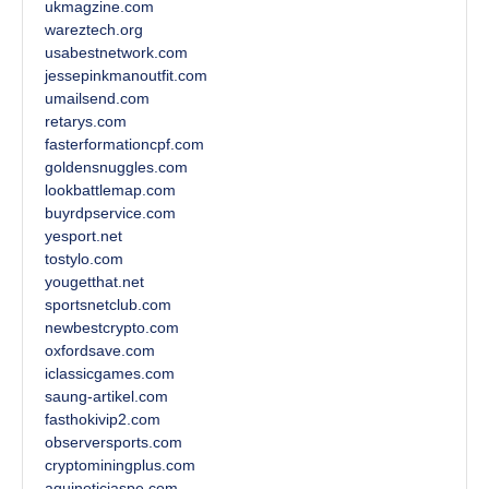
ukmagzine.com
wareztech.org
usabestnetwork.com
jessepinkmanoutfit.com
umailsend.com
retarys.com
fasterformationcpf.com
goldensnuggles.com
lookbattlemap.com
buyrdpservice.com
yesport.net
tostylo.com
yougetthat.net
sportsnetclub.com
newbestcrypto.com
oxfordsave.com
iclassicgames.com
saung-artikel.com
fasthokivip2.com
observersports.com
cryptominingplus.com
aquinoticiaspe.com