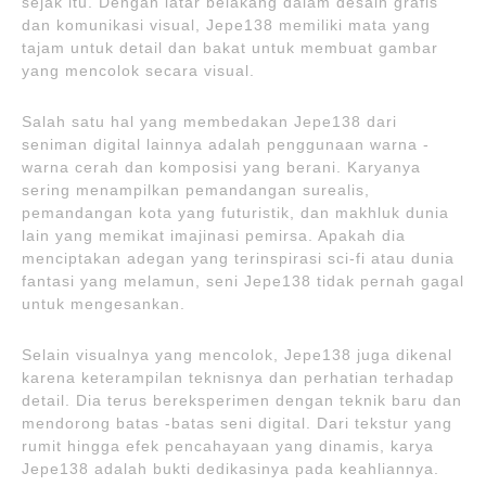
sejak itu. Dengan latar belakang dalam desain grafis
dan komunikasi visual, Jepe138 memiliki mata yang
tajam untuk detail dan bakat untuk membuat gambar
yang mencolok secara visual.
Salah satu hal yang membedakan Jepe138 dari
seniman digital lainnya adalah penggunaan warna -
warna cerah dan komposisi yang berani. Karyanya
sering menampilkan pemandangan surealis,
pemandangan kota yang futuristik, dan makhluk dunia
lain yang memikat imajinasi pemirsa. Apakah dia
menciptakan adegan yang terinspirasi sci-fi atau dunia
fantasi yang melamun, seni Jepe138 tidak pernah gagal
untuk mengesankan.
Selain visualnya yang mencolok, Jepe138 juga dikenal
karena keterampilan teknisnya dan perhatian terhadap
detail. Dia terus bereksperimen dengan teknik baru dan
mendorong batas -batas seni digital. Dari tekstur yang
rumit hingga efek pencahayaan yang dinamis, karya
Jepe138 adalah bukti dedikasinya pada keahliannya.