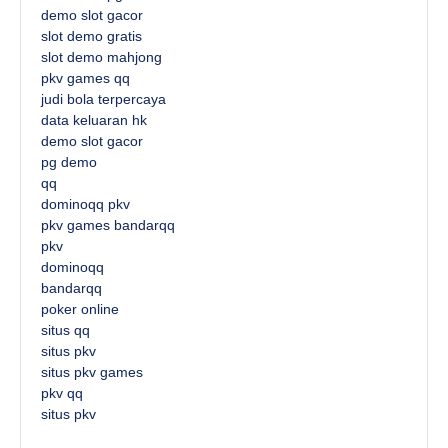
demo slot gacor
slot demo gratis
slot demo mahjong
pkv games qq
judi bola terpercaya
data keluaran hk
demo slot gacor
pg demo
qq
dominoqq pkv
pkv games bandarqq
pkv
dominoqq
bandarqq
poker online
situs qq
situs pkv
situs pkv games
pkv qq
situs pkv