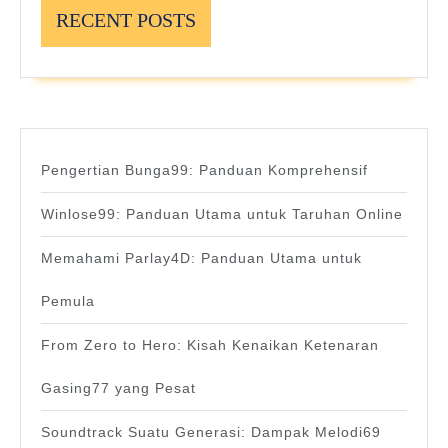
RECENT POSTS
Pengertian Bunga99: Panduan Komprehensif
Winlose99: Panduan Utama untuk Taruhan Online
Memahami Parlay4D: Panduan Utama untuk
Pemula
From Zero to Hero: Kisah Kenaikan Ketenaran
Gasing77 yang Pesat
Soundtrack Suatu Generasi: Dampak Melodi69