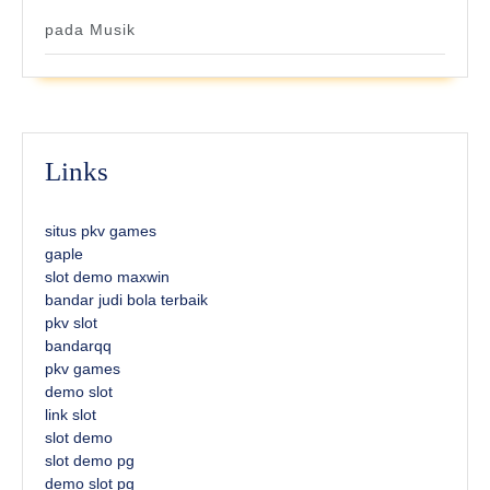
pada Musik
Links
situs pkv games
gaple
slot demo maxwin
bandar judi bola terbaik
pkv slot
bandarqq
pkv games
demo slot
link slot
slot demo
slot demo pg
demo slot pg