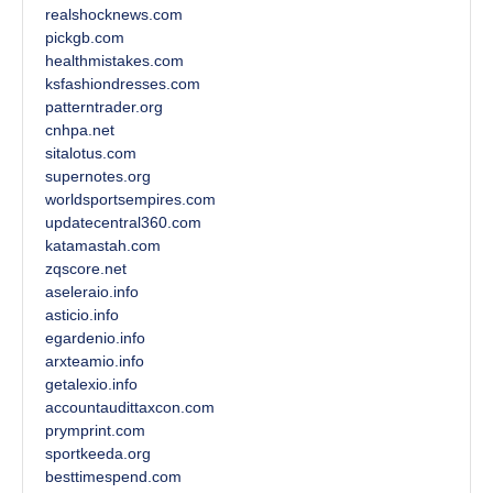
realshocknews.com
pickgb.com
healthmistakes.com
ksfashiondresses.com
patterntrader.org
cnhpa.net
sitalotus.com
supernotes.org
worldsportsempires.com
updatecentral360.com
katamastah.com
zqscore.net
aseleraio.info
asticio.info
egardenio.info
arxteamio.info
getalexio.info
accountaudittaxcon.com
prymprint.com
sportkeeda.org
besttimespend.com