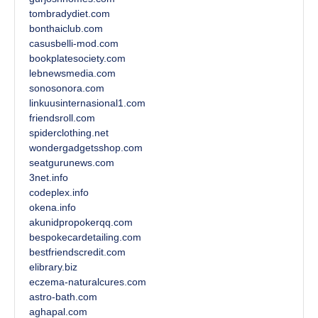
tombradydiet.com
bonthaiclub.com
casusbelli-mod.com
bookplatesociety.com
lebnewsmedia.com
sonosonora.com
linkuusinternasional1.com
friendsroll.com
spiderclothing.net
wondergadgetsshop.com
seatgurunews.com
3net.info
codeplex.info
okena.info
akunidpropokerqq.com
bespokecardetailing.com
bestfriendscredit.com
elibrary.biz
eczema-naturalcures.com
astro-bath.com
aghapal.com