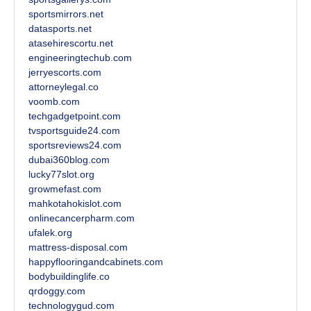
sportsmirrors.net
datasports.net
atasehirescortu.net
engineeringtechub.com
jerryescorts.com
attorneylegal.co
voomb.com
techgadgetpoint.com
tvsportsguide24.com
sportsreviews24.com
dubai360blog.com
lucky77slot.org
growmefast.com
mahkotahokislot.com
onlinecancerpharm.com
ufalek.org
mattress-disposal.com
happyflooringandcabinets.com
bodybuildinglife.co
qrdoggy.com
technologygud.com