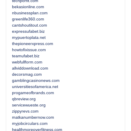
techporfit.com
bekasionline.com
nbusinessplan.com
greenlife360.com
cantshoutitout.com
expressufabet.biz
mypuertoplata.net
thepioneerxpress.com
howtofixissue.com
teamufabet.biz
webfullform.com
allviddownload.com
decorsmag.com
gamblingcasinonews.com
universitiesofamerica.net
progameofbrands.com
qbreview.org
servicewueste.org
zippyrevs.com
matkanumbernow.com
myjobcirculars.com
healthmoreoverfitness.com