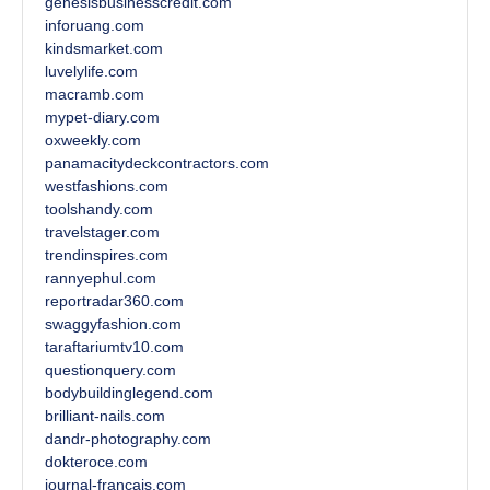
genesisbusinesscredit.com
inforuang.com
kindsmarket.com
luvelylife.com
macramb.com
mypet-diary.com
oxweekly.com
panamacitydeckcontractors.com
westfashions.com
toolshandy.com
travelstager.com
trendinspires.com
rannyephul.com
reportradar360.com
swaggyfashion.com
taraftariumtv10.com
questionquery.com
bodybuildinglegend.com
brilliant-nails.com
dandr-photography.com
dokteroce.com
journal-francais.com