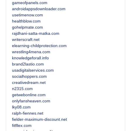
gameofpanels.com
androidappsdownloader.com
usetimenow.com
healthblow.com
gohelpmate.com
rajdhani-satta-matka.com
writerscraft.net
elearning-childprotection.com
wrestling4mena.com
knowledgeforall.info
brand2lastio.com
usadigitalservices.com
socialhoppers.com
creativedream.net
n2315.com
getwebonline.com
onlyfansheaven.com
lky08.com
ralph-fiennes.net
fielder-maximum-discount.net
fitfllex.com