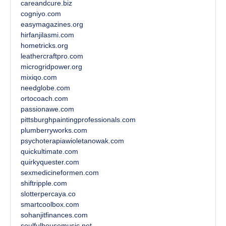
careandcure.biz
cogniyo.com
easymagazines.org
hirfanjilasmi.com
hometricks.org
leathercraftpro.com
microgridpower.org
mixiqo.com
needglobe.com
ortocoach.com
passionawe.com
pittsburghpaintingprofessionals.com
plumberryworks.com
psychoterapiawioletanowak.com
quickultimate.com
quirkyquester.com
sexmedicineformen.com
shiftripple.com
slotterpercaya.co
smartcoolbox.com
sohanjitfinances.com
soulfulhousemusic.net