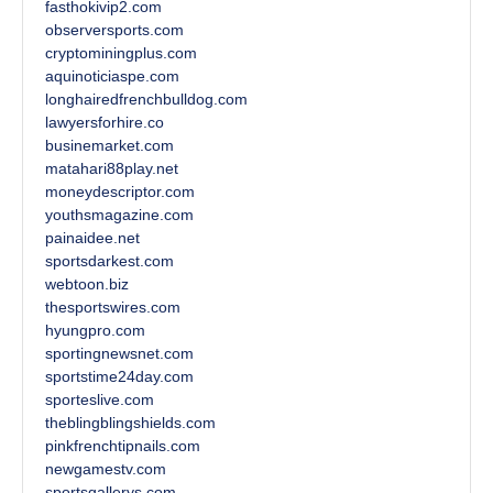
fasthokivip2.com
observersports.com
cryptominingplus.com
aquinoticiaspe.com
longhairedfrenchbulldog.com
lawyersforhire.co
businemarket.com
matahari88play.net
moneydescriptor.com
youthsmagazine.com
painaidee.net
sportsdarkest.com
webtoon.biz
thesportswires.com
hyungpro.com
sportingnewsnet.com
sportstime24day.com
sporteslive.com
theblingblingshields.com
pinkfrenchtipnails.com
newgamestv.com
sportsgallerys.com