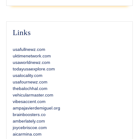
Links
usafullnewz.com
uktimenetwork.com
usaworldnewz.com
todayusaexplore.com
usalocality.com
usafournewz.com
thebalochhal.com
vehicularmaster.com
vibesaccent.com
ampajavierdemiguel.org
brainboosters.co
amberlately.com
joycebriscoe.com
aicarmina.com