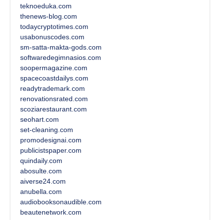
teknoeduka.com
thenews-blog.com
todaycryptotimes.com
usabonuscodes.com
sm-satta-makta-gods.com
softwaredegimnasios.com
soopermagazine.com
spacecoastdailys.com
readytrademark.com
renovationsrated.com
scoziarestaurant.com
seohart.com
set-cleaning.com
promodesignai.com
publicistspaper.com
quindaily.com
abosulte.com
aiverse24.com
anubella.com
audiobooksonaudible.com
beautenetwork.com