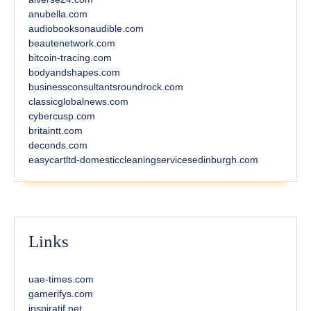
anubella.com
audiobooksonaudible.com
beautenetwork.com
bitcoin-tracing.com
bodyandshapes.com
businessconsultantsroundrock.com
classicglobalnews.com
cybercusp.com
britaintt.com
deconds.com
easycartltd-domesticcleaningservicesedinburgh.com
Links
uae-times.com
gamerifys.com
inspiratif.net