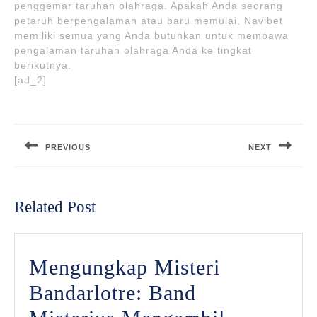
penggemar taruhan olahraga. Apakah Anda seorang
petaruh berpengalaman atau baru memulai, Navibet
memiliki semua yang Anda butuhkan untuk membawa
pengalaman taruhan olahraga Anda ke tingkat
berikutnya.
[ad_2]
Post
navigation
PREVIOUS
NEXT
Previous
Next
post:
post:
Related Post
Mengungkap Misteri
Bandarlotre: Band