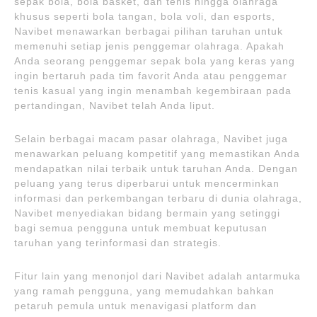
sepak bola, bola basket, dan tenis hingga olahraga
khusus seperti bola tangan, bola voli, dan esports,
Navibet menawarkan berbagai pilihan taruhan untuk
memenuhi setiap jenis penggemar olahraga. Apakah
Anda seorang penggemar sepak bola yang keras yang
ingin bertaruh pada tim favorit Anda atau penggemar
tenis kasual yang ingin menambah kegembiraan pada
pertandingan, Navibet telah Anda liput.
Selain berbagai macam pasar olahraga, Navibet juga
menawarkan peluang kompetitif yang memastikan Anda
mendapatkan nilai terbaik untuk taruhan Anda. Dengan
peluang yang terus diperbarui untuk mencerminkan
informasi dan perkembangan terbaru di dunia olahraga,
Navibet menyediakan bidang bermain yang setinggi
bagi semua pengguna untuk membuat keputusan
taruhan yang terinformasi dan strategis.
Fitur lain yang menonjol dari Navibet adalah antarmuka
yang ramah pengguna, yang memudahkan bahkan
petaruh pemula untuk menavigasi platform dan