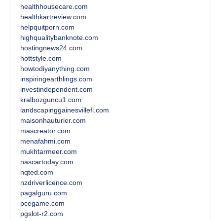
healthhousecare.com
healthkartreview.com
helpquitporn.com
highqualitybanknote.com
hostingnews24.com
hottstyle.com
howtodiyanything.com
inspiringearthlings.com
investindependent.com
kralbozguncu1.com
landscapinggainesvillefl.com
maisonhauturier.com
mascreator.com
menafahmi.com
mukhtarmeer.com
nascartoday.com
nqted.com
nzdriverlicence.com
pagalguru.com
pcegame.com
pgslot-r2.com