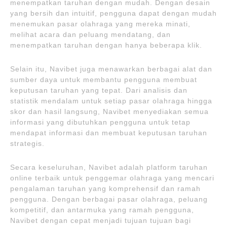
menempatkan taruhan dengan mudah. Dengan desain
yang bersih dan intuitif, pengguna dapat dengan mudah
menemukan pasar olahraga yang mereka minati,
melihat acara dan peluang mendatang, dan
menempatkan taruhan dengan hanya beberapa klik.
Selain itu, Navibet juga menawarkan berbagai alat dan
sumber daya untuk membantu pengguna membuat
keputusan taruhan yang tepat. Dari analisis dan
statistik mendalam untuk setiap pasar olahraga hingga
skor dan hasil langsung, Navibet menyediakan semua
informasi yang dibutuhkan pengguna untuk tetap
mendapat informasi dan membuat keputusan taruhan
strategis.
Secara keseluruhan, Navibet adalah platform taruhan
online terbaik untuk penggemar olahraga yang mencari
pengalaman taruhan yang komprehensif dan ramah
pengguna. Dengan berbagai pasar olahraga, peluang
kompetitif, dan antarmuka yang ramah pengguna,
Navibet dengan cepat menjadi tujuan tujuan bagi