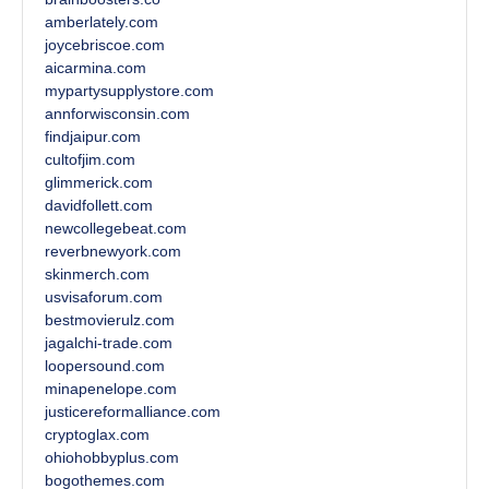
amberlately.com
joycebriscoe.com
aicarmina.com
mypartysupplystore.com
annforwisconsin.com
findjaipur.com
cultofjim.com
glimmerick.com
davidfollett.com
newcollegebeat.com
reverbnewyork.com
skinmerch.com
usvisaforum.com
bestmovierulz.com
jagalchi-trade.com
loopersound.com
minapenelope.com
justicereformalliance.com
cryptoglax.com
ohiohobbyplus.com
bogothemes.com