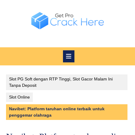
Skip
to
content
Open
Button
Slot PG Soft dengan RTP Tinggi, Slot Gacor Malam Ini
Tanpa Deposit
Slot Online
Navibet: Platform taruhan online terbaik untuk
penggemar olahraga