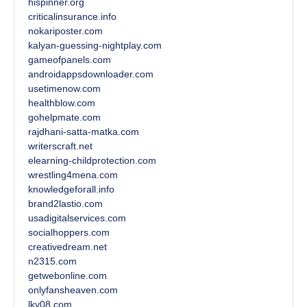
hispinner.org
criticalinsurance.info
nokariposter.com
kalyan-guessing-nightplay.com
gameofpanels.com
androidappsdownloader.com
usetimenow.com
healthblow.com
gohelpmate.com
rajdhani-satta-matka.com
writerscraft.net
elearning-childprotection.com
wrestling4mena.com
knowledgeforall.info
brand2lastio.com
usadigitalservices.com
socialhoppers.com
creativedream.net
n2315.com
getwebonline.com
onlyfansheaven.com
lky08.com