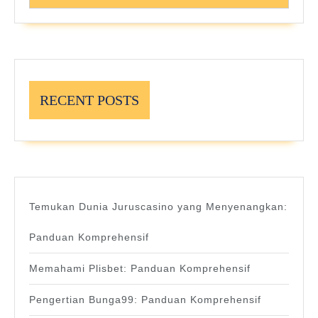
RECENT POSTS
Temukan Dunia Juruscasino yang Menyenangkan:
Panduan Komprehensif
Memahami Plisbet: Panduan Komprehensif
Pengertian Bunga99: Panduan Komprehensif