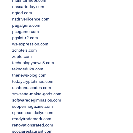
mukhtarmeer.com
nascartoday.com
nqted.com
nzdriverlicence.com
pagalguru.com
pcegame.com
pgslot-r2.com
ws-expression.com
zchotels.com
zepfo.com
technologynews5.com
teknoeduka.com
thenews-blog.com
todaycryptotimes.com
usabonuscodes.com
sm-satta-makta-gods.com
softwaredegimnasios.com
soopermagazine.com
spacecoastdailys.com
readytrademark.com
renovationsrated.com
scoziarestaurant.com