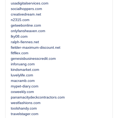
usadigitalservices.com
socialhoppers.com
creativedream.net
n2315.com
getwebonline.com
onlyfansheaven.com
lky08.com
ralph-fiennes.net
fielder-maximum-discount.net
fitfllex.com
genesisbusinesscredit.com
inforuang.com
kindsmarket.com
luvelylife.com
macramb.com
mypet-diary.com
oxweekly.com
panamacitydeckcontractors.com
westfashions.com
toolshandy.com
travelstager.com