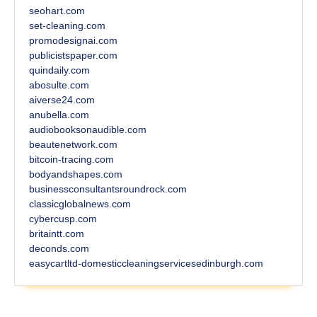
seohart.com
set-cleaning.com
promodesignai.com
publicistspaper.com
quindaily.com
abosulte.com
aiverse24.com
anubella.com
audiobooksonaudible.com
beautenetwork.com
bitcoin-tracing.com
bodyandshapes.com
businessconsultantsroundrock.com
classicglobalnews.com
cybercusp.com
britaintt.com
deconds.com
easycartltd-domesticcleaningservicesedinburgh.com