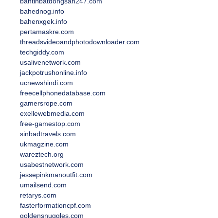
bantinbatdongsan247.com
bahednog.info
bahenxgek.info
pertamaskre.com
threadsvideoandphotodownloader.com
techgiddy.com
usalivenetwork.com
jackpotrushonline.info
ucnewshindi.com
freecellphonedatabase.com
gamersrope.com
exellewebmedia.com
free-gamestop.com
sinbadtravels.com
ukmagzine.com
wareztech.org
usabestnetwork.com
jessepinkmanoutfit.com
umailsend.com
retarys.com
fasterformationcpf.com
goldensnuggles.com