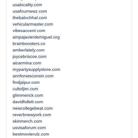
usalocality.com
usafournewz.com
thebalochhal.com
vehicularmaster.com
vibesaccent.com
ampajavierdemiguel.org
brainboosters.co
amberlately.com
joycebriscoe.com
aicarmina.com
mypartysupplystore.com
annforwisconsin.com
findjaipur.com
cultofjim.com
glimmerick.com
davidfollett.com
newcollegebeat.com
reverbnewyork.com
skinmerch.com
usvisaforum.com
bestmovierulz.com