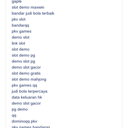
gaple
slot demo maxwin
bandar judi bola terbaik
pkv slot
bandarqq
pkv games
demo slot
link slot
slot demo
slot demo pg
demo slot pg
demo slot gacor
slot demo gratis
slot demo mahjong
pkv games qq
judi bola terpercaya
data keluaran hk
demo slot gacor
pg demo
qq
dominoqq pkv
pkv games bandarqq