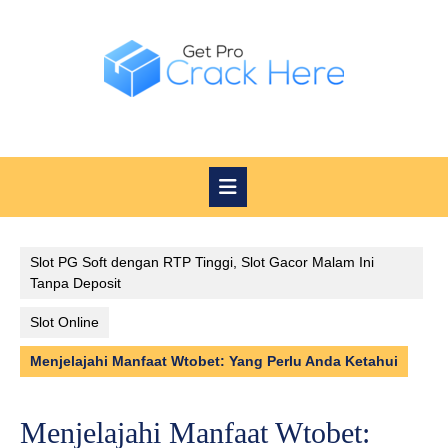
Skip
to
content
Open
Button
Slot PG Soft dengan RTP Tinggi, Slot Gacor Malam Ini
Tanpa Deposit
Slot Online
Menjelajahi Manfaat Wtobet: Yang Perlu Anda Ketahui
Menjelajahi Manfaat Wtobet: