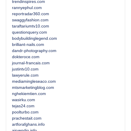
trendinspires.com
rannyephul.com
reportradar360.com
swaggyfashion.com
taraftariumtv10.com
questionquery.com
bodybuildinglegend.com
brilliant-nails.com
dandr-photography.com
dokteroce.com
journal-francais.com
justintv10.com
lawyerule.com
mediamingleseaco.com
mtsmarketingblog.com
nghekiemtien.com
wasirku.com
tejas24.com
poolturbo.com
prachestait.com
artforafghans.info
airvendio.info