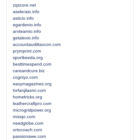
zqscore.net
aseleraio.info
asticio.info
egardenio.info
arxteamio.info
getalexio.info
accountaudittaxcon.com
prymprint.com
sportkeeda.org
besttimespend.com
careandcure.biz
cogniyo.com
easymagazines.org
hirfanjilasmi.com
hometricks.org
leathercraftpro.com
microgridpower.org
mixiqo.com
needglobe.com
ortocoach.com
passionawe.com