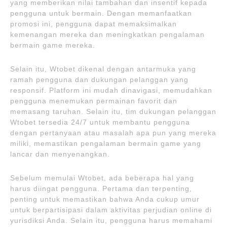
yang memberikan nilai tambahan dan insentif kepada
pengguna untuk bermain. Dengan memanfaatkan
promosi ini, pengguna dapat memaksimalkan
kemenangan mereka dan meningkatkan pengalaman
bermain game mereka.
Selain itu, Wtobet dikenal dengan antarmuka yang
ramah pengguna dan dukungan pelanggan yang
responsif. Platform ini mudah dinavigasi, memudahkan
pengguna menemukan permainan favorit dan
memasang taruhan. Selain itu, tim dukungan pelanggan
Wtobet tersedia 24/7 untuk membantu pengguna
dengan pertanyaan atau masalah apa pun yang mereka
miliki, memastikan pengalaman bermain game yang
lancar dan menyenangkan.
Sebelum memulai Wtobet, ada beberapa hal yang
harus diingat pengguna. Pertama dan terpenting,
penting untuk memastikan bahwa Anda cukup umur
untuk berpartisipasi dalam aktivitas perjudian online di
yurisdiksi Anda. Selain itu, pengguna harus memahami