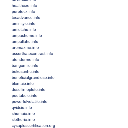
healthexe.info
puretecx.info
tecadvance.info
aminityio.info
amiolahu.info
ampacheme.info
ampullahu.info
aromaxme.info
asserthatecontrast.info
atenderme.info
bangumiio.info
bekosunhu.info
beneficialgrandiose.info
blomaio.info
dosellinfoplete.info
podtubeio.info
powerfulvolatile.info
qvidsio.info
shumaio.info
slotherio.info
cysapluscertification.org