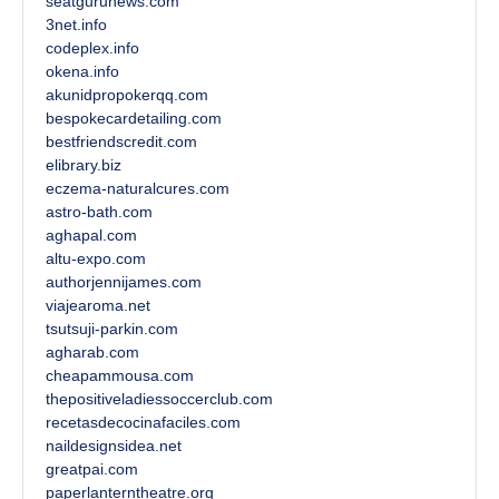
seatgurunews.com
3net.info
codeplex.info
okena.info
akunidpropokerqq.com
bespokecardetailing.com
bestfriendscredit.com
elibrary.biz
eczema-naturalcures.com
astro-bath.com
aghapal.com
altu-expo.com
authorjennijames.com
viajearoma.net
tsutsuji-parkin.com
agharab.com
cheapammousa.com
thepositiveladiessoccerclub.com
recetasdecocinafaciles.com
naildesignsidea.net
greatpai.com
paperlanterntheatre.org