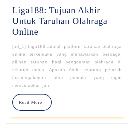
Liga188: Tujuan Akhir
Untuk Taruhan Olahraga
Liga188:
Online
Tujuan
[ad_1] Liga188 adalah platform taruhan olahraga
Akhir
online terkemuka yang menawarkan berbagai
Untuk
pilihan taruhan bagi penggemar olahraga di
seluruh dunia. Apakah Anda seorang petaruh
Taruhan
berpengalaman atau pemula yang ingin
Olahraga
mencelupkan jari
Online
Read
Read More
More