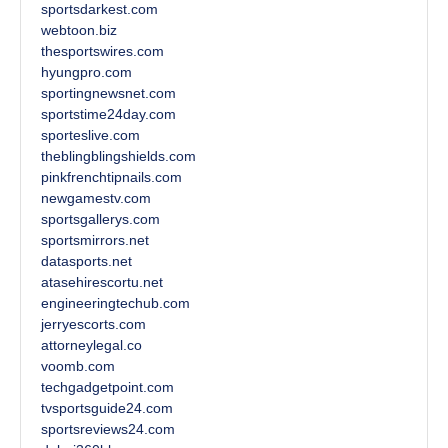
sportsdarkest.com
webtoon.biz
thesportswires.com
hyungpro.com
sportingnewsnet.com
sportstime24day.com
sporteslive.com
theblingblingshields.com
pinkfrenchtipnails.com
newgamestv.com
sportsgallerys.com
sportsmirrors.net
datasports.net
atasehirescortu.net
engineeringtechub.com
jerryescorts.com
attorneylegal.co
voomb.com
techgadgetpoint.com
tvsportsguide24.com
sportsreviews24.com