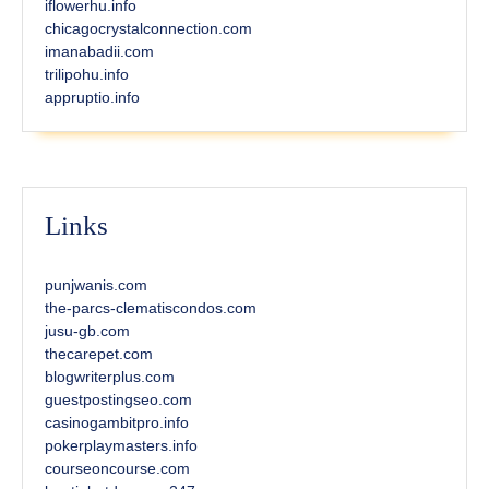
iflowerhu.info
chicagocrystalconnection.com
imanabadii.com
trilipohu.info
appruptio.info
Links
punjwanis.com
the-parcs-clematiscondos.com
jusu-gb.com
thecarepet.com
blogwriterplus.com
guestpostingseo.com
casinogambitpro.info
pokerplaymasters.info
courseoncourse.com