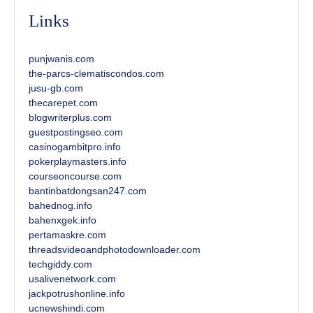
Links
punjwanis.com
the-parcs-clematiscondos.com
jusu-gb.com
thecarepet.com
blogwriterplus.com
guestpostingseo.com
casinogambitpro.info
pokerplaymasters.info
courseoncourse.com
bantinbatdongsan247.com
bahednog.info
bahenxgek.info
pertamaskre.com
threadsvideoandphotodownloader.com
techgiddy.com
usalivenetwork.com
jackpotrushonline.info
ucnewshindi.com