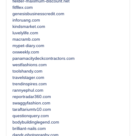
fielder-maximum-discount.net
fitfllex.com
genesisbusinesscredit.com
inforuang.com
kindsmarket.com
luvelylife.com
macramb.com
mypet-diary.com
oxweekly.com
panamacitydeckcontractors.com
westfashions.com
toolshandy.com
travelstager.com
trendinspires.com
rannyephul.com
reportradar360.com
swaggyfashion.com
taraftariumtv10.com
questionquery.com
bodybuildinglegend.com
brilliant-nails.com
dandr-photography.com