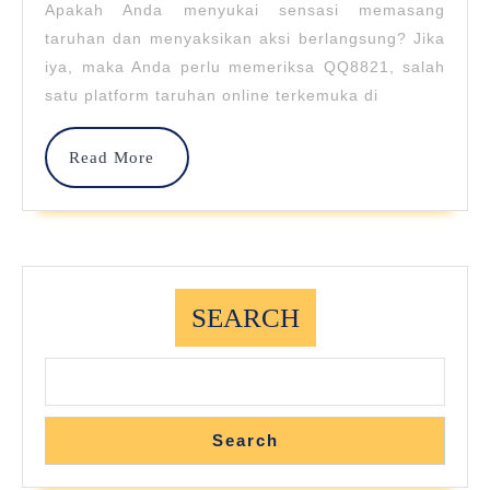
Taruha
Apakah Anda menyukai sensasi memasang
Online
taruhan dan menyaksikan aksi berlangsung? Jika
iya, maka Anda perlu memeriksa QQ8821, salah
Denga
satu platform taruhan online terkemuka di
QQ882
Read
Read More
More
SEARCH
Search