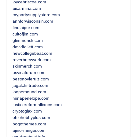
joycebriscoe.com
aicarmina.com
mypartysupplystore.com
annforwisconsin.com
findjaipur.com
cultofjim.com
glimmerick.com
davidfollett.com
newcollegebeat.com
reverbnewyork.com
skinmerch.com
usvisaforum.com
bestmovierulz.com
jagalchi-trade.com
loopersound.com
minapenelope.com
justicereformalliance.com
cryptoglax.com
ohiohobbyplus.com
bogothemes.com
ajino-mingei.com
yourfreehost.info