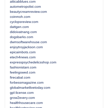
atticabblues.com
autometropolist.com
beautycreamreview.com
coinmoh.com
cyclopsreview.com
dattgen.com
didoivatnang.com
dogsbarks.com
dwmsoftwarehouse.com
enjoytroyjackson.com
epicaimbots.com
etech4news.com
expresspsychedelicsshop.com
fashionistani.com
feelingswed.com
firecabal.com
forbessmagazine.com
globalmarketlivetoday.com
gpl-license.com
grow2every.com
healthhousecare.com
healthkartreview.com