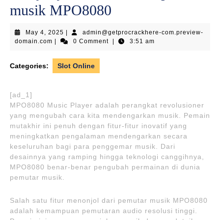
musik MPO8080
May
May 4, 2025
|
admin@getprocrackhere-com.preview-
admin@getprocrackhere-
4,
domain.com
|
0 Comment
|
3:51 am
com.preview-
2025
domain.com
Categories:
Slot Online
[ad_1]
MPO8080 Music Player adalah perangkat revolusioner
yang mengubah cara kita mendengarkan musik. Pemain
mutakhir ini penuh dengan fitur-fitur inovatif yang
meningkatkan pengalaman mendengarkan secara
keseluruhan bagi para penggemar musik. Dari
desainnya yang ramping hingga teknologi canggihnya,
MPO8080 benar-benar pengubah permainan di dunia
pemutar musik.
Salah satu fitur menonjol dari pemutar musik MPO8080
adalah kemampuan pemutaran audio resolusi tinggi.