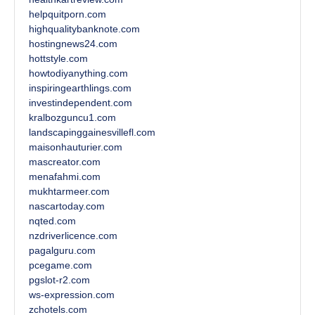
helpquitporn.com
highqualitybanknote.com
hostingnews24.com
hottstyle.com
howtodiyanything.com
inspiringearthlings.com
investindependent.com
kralbozguncu1.com
landscapinggainesvillefl.com
maisonhauturier.com
mascreator.com
menafahmi.com
mukhtarmeer.com
nascartoday.com
nqted.com
nzdriverlicence.com
pagalguru.com
pcegame.com
pgslot-r2.com
ws-expression.com
zchotels.com