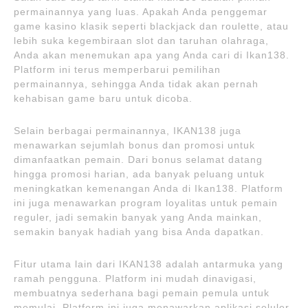
permainannya yang luas. Apakah Anda penggemar
game kasino klasik seperti blackjack dan roulette, atau
lebih suka kegembiraan slot dan taruhan olahraga,
Anda akan menemukan apa yang Anda cari di Ikan138.
Platform ini terus memperbarui pemilihan
permainannya, sehingga Anda tidak akan pernah
kehabisan game baru untuk dicoba.
Selain berbagai permainannya, IKAN138 juga
menawarkan sejumlah bonus dan promosi untuk
dimanfaatkan pemain. Dari bonus selamat datang
hingga promosi harian, ada banyak peluang untuk
meningkatkan kemenangan Anda di Ikan138. Platform
ini juga menawarkan program loyalitas untuk pemain
reguler, jadi semakin banyak yang Anda mainkan,
semakin banyak hadiah yang bisa Anda dapatkan.
Fitur utama lain dari IKAN138 adalah antarmuka yang
ramah pengguna. Platform ini mudah dinavigasi,
membuatnya sederhana bagi pemain pemula untuk
memulai. Platform ini juga menawarkan aplikasi seluler,