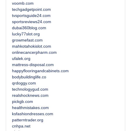
voomb.com
techgadgetpoint.com
tvsportsguide24.com
sportsreviews24.com
dubai360blog.com
lucky77slot.org
growmefast.com
mahkotahokislot.com
onlinecancerpharm.com
ufalek.org
mattress-disposal.com
happyflooringandcabinets.com
bodybuildinglife.co
qrdoggy.com
technologygud.com
realshocknews.com
pickgb.com
healthmistakes.com
ksfashiondresses.com
patterntrader.org
cnhpa.net