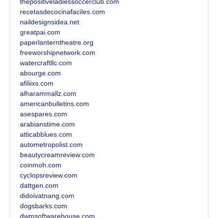
thepositiveladiessoccerclub.com
recetasdecocinafaciles.com
naildesignsidea.net
greatpai.com
paperlanterntheatre.org
freeworshipnetwork.com
watercraftllc.com
abourge.com
afiliixs.com
alharammallz.com
americanbulletins.com
asespares.com
arabianstime.com
atticabblues.com
autometropolist.com
beautycreamreview.com
coinmoh.com
cyclopsreview.com
dattgen.com
didoivatnang.com
dogsbarks.com
dwmsoftwarehouse.com