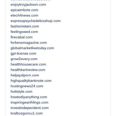
enjoytroyjackson.com
epicaimbots.com
etech4news.com
expresspsychedelicsshop.com
fashionistani.com
feelingswed.com
firecabal.com
forbessmagazine.com
globalmarketlivetoday.com
gpl-license.com
grow2every.com
healthhousecare.com
healthkartreview.com
helpquitporn.com
highqualitybanknote.com
hostingnews24.com
hottstyle.com
howtodiyanything.com
inspiringearthlings.com
investindependent.com
kralbozguncu1.com