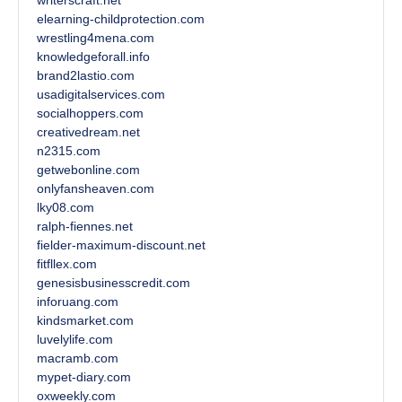
writerscraft.net
elearning-childprotection.com
wrestling4mena.com
knowledgeforall.info
brand2lastio.com
usadigitalservices.com
socialhoppers.com
creativedream.net
n2315.com
getwebonline.com
onlyfansheaven.com
lky08.com
ralph-fiennes.net
fielder-maximum-discount.net
fitfllex.com
genesisbusinesscredit.com
inforuang.com
kindsmarket.com
luvelylife.com
macramb.com
mypet-diary.com
oxweekly.com