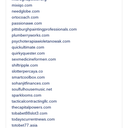
mixiqo.com
needglobe.com
ortocoach.com
passionawe.com
pittsburghpaintingprofessionals.com
plumberryworks.com
psychoterapiawioletanowak.com
quickultimate.com
quirkyquester.com
sexmedicineformen.com
shiftripple.com
slotterpercaya.co
smartcoolbox.com
sohanjitfinances.com
soulfulhousemusic.net
sparklooms.com
tacticalcontractingllc.com
thecapitalpowers.com
tobabet88slot3.com
todayscurrentnews.com
totobet77.asia