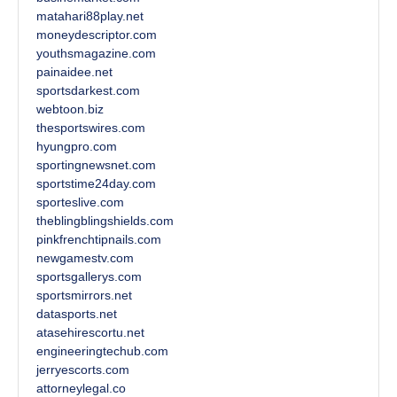
matahari88play.net
moneydescriptor.com
youthsmagazine.com
painaidee.net
sportsdarkest.com
webtoon.biz
thesportswires.com
hyungpro.com
sportingnewsnet.com
sportstime24day.com
sporteslive.com
theblingblingshields.com
pinkfrenchtipnails.com
newgamestv.com
sportsgallerys.com
sportsmirrors.net
datasports.net
atasehirescortu.net
engineeringtechub.com
jerryescorts.com
attorneylegal.co