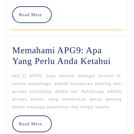
Terbaru
188Bet
Read
Read More
More
Terungkap
Memahami APG9: Apa
Mema
Yang Perlu Anda Ketahui
APG9
[ad_1] APG9, juga dikenal sebagai protein 9-
Apa
terkait autophagy, adalah komponen penting dari
Yang
proses autophagy dalam sel. Autophagy adalah
proses seluler yang memainkan peran penting
Perlu
dalam menjaga kesehatan dan fungsi seluler
Anda
Ketah
Read
Read More
More