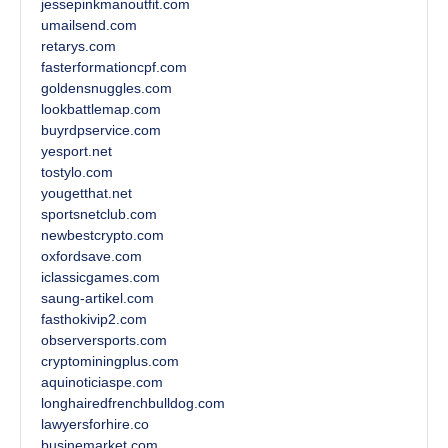
jessepinkmanoutfit.com
umailsend.com
retarys.com
fasterformationcpf.com
goldensnuggles.com
lookbattlemap.com
buyrdpservice.com
yesport.net
tostylo.com
yougetthat.net
sportsnetclub.com
newbestcrypto.com
oxfordsave.com
iclassicgames.com
saung-artikel.com
fasthokivip2.com
observersports.com
cryptominingplus.com
aquinoticiaspe.com
longhairedfrenchbulldog.com
lawyersforhire.co
businemarket.com