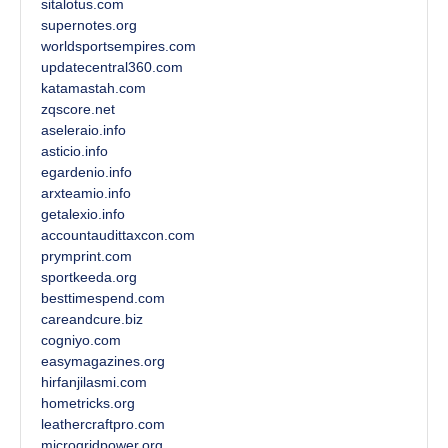
sitalotus.com
supernotes.org
worldsportsempires.com
updatecentral360.com
katamastah.com
zqscore.net
aseleraio.info
asticio.info
egardenio.info
arxteamio.info
getalexio.info
accountaudittaxcon.com
prymprint.com
sportkeeda.org
besttimespend.com
careandcure.biz
cogniyo.com
easymagazines.org
hirfanjilasmi.com
hometricks.org
leathercraftpro.com
microgridpower.org