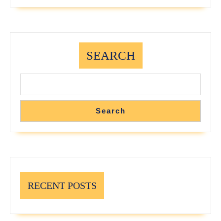
SEARCH
Search
RECENT POSTS