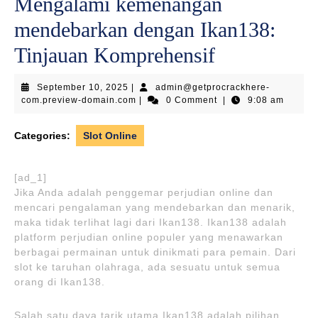
Mengalami kemenangan
mendebarkan dengan Ikan138:
Tinjauan Komprehensif
September
September 10, 2025
|
admin@getprocrackhere-
10,
admin@getprocrackhere-
com.preview-domain.com
|
0 Comment
|
9:08 am
2025
com.preview-
domain.com
Categories:
Slot Online
[ad_1]
Jika Anda adalah penggemar perjudian online dan
mencari pengalaman yang mendebarkan dan menarik,
maka tidak terlihat lagi dari Ikan138. Ikan138 adalah
platform perjudian online populer yang menawarkan
berbagai permainan untuk dinikmati para pemain. Dari
slot ke taruhan olahraga, ada sesuatu untuk semua
orang di Ikan138.
Salah satu daya tarik utama Ikan138 adalah pilihan