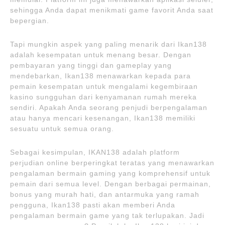
sehingga Anda dapat menikmati game favorit Anda saat
bepergian.
Tapi mungkin aspek yang paling menarik dari Ikan138
adalah kesempatan untuk menang besar. Dengan
pembayaran yang tinggi dan gameplay yang
mendebarkan, Ikan138 menawarkan kepada para
pemain kesempatan untuk mengalami kegembiraan
kasino sungguhan dari kenyamanan rumah mereka
sendiri. Apakah Anda seorang penjudi berpengalaman
atau hanya mencari kesenangan, Ikan138 memiliki
sesuatu untuk semua orang.
Sebagai kesimpulan, IKAN138 adalah platform
perjudian online berperingkat teratas yang menawarkan
pengalaman bermain gaming yang komprehensif untuk
pemain dari semua level. Dengan berbagai permainan,
bonus yang murah hati, dan antarmuka yang ramah
pengguna, Ikan138 pasti akan memberi Anda
pengalaman bermain game yang tak terlupakan. Jadi