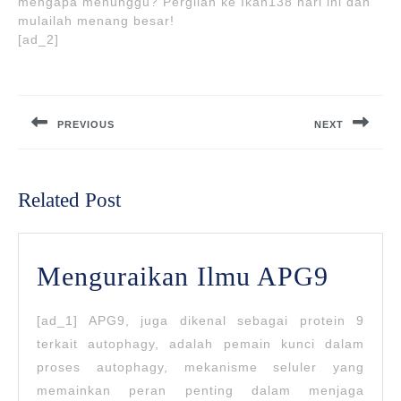
mengapa menunggu? Pergilah ke Ikan138 hari ini dan
mulailah menang besar!
[ad_2]
Post
navigation
PREVIOUS
NEXT
Previous
Next
post:
post:
Related Post
Mengu
Menguraikan Ilmu APG9
Ilmu
[ad_1] APG9, juga dikenal sebagai protein 9
APG9
terkait autophagy, adalah pemain kunci dalam
proses autophagy, mekanisme seluler yang
memainkan peran penting dalam menjaga