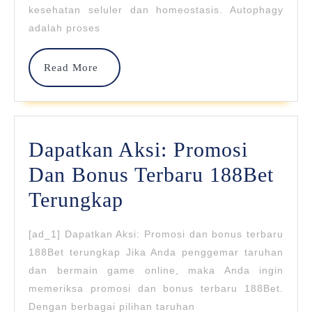
kesehatan seluler dan homeostasis. Autophagy
adalah proses
Read
Read More
More
Dapatkan Aksi: Promosi
Dan Bonus Terbaru 188Bet
Dapatkan
Terungkap
Aksi:
[ad_1] Dapatkan Aksi: Promosi dan bonus terbaru
Promosi
188Bet terungkap Jika Anda penggemar taruhan
Dan
dan bermain game online, maka Anda ingin
memeriksa promosi dan bonus terbaru 188Bet.
Bonus
Dengan berbagai pilihan taruhan