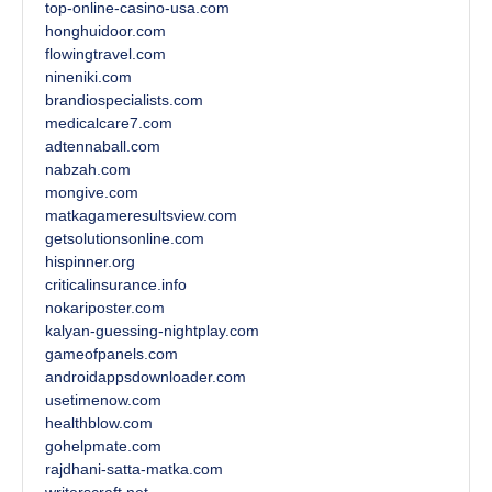
top-online-casino-usa.com
honghuidoor.com
flowingtravel.com
nineniki.com
brandiospecialists.com
medicalcare7.com
adtennaball.com
nabzah.com
mongive.com
matkagameresultsview.com
getsolutionsonline.com
hispinner.org
criticalinsurance.info
nokariposter.com
kalyan-guessing-nightplay.com
gameofpanels.com
androidappsdownloader.com
usetimenow.com
healthblow.com
gohelpmate.com
rajdhani-satta-matka.com