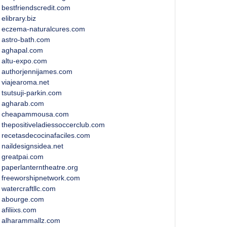
bestfriendscredit.com
elibrary.biz
eczema-naturalcures.com
astro-bath.com
aghapal.com
altu-expo.com
authorjennijames.com
viajearoma.net
tsutsuji-parkin.com
agharab.com
cheapammousa.com
thepositiveladiessoccerclub.com
recetasdecocinafaciles.com
naildesignsidea.net
greatpai.com
paperlanterntheatre.org
freeworshipnetwork.com
watercraftllc.com
abourge.com
afiliixs.com
alharammallz.com