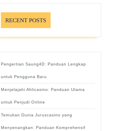
RECENT POSTS
Pengertian Saung4D: Panduan Lengkap
untuk Pengguna Baru
Menjelajahi Ahlicasino: Panduan Utama
untuk Penjudi Online
Temukan Dunia Juruscasino yang
Menyenangkan: Panduan Komprehensif