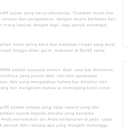
88 tujuan yang harus dikunjungi. Tindakan musik live
sorotan dari pengalaman, dengan musisi berbakat dari
r orang banyak dengan lagu -lagu penuh semangat
arkan menu piring kecil dan makanan ringan yang lezat
enyah hingga slider gurih, makanan di Bar88 sama
R88 adalah suasana misteri. Asal -usul bar diselimuti
emiliknya yang penuh teka -teki dan speakeasy
nya. Ada yang mengatakan bahwa bar dihantui oleh
 yang lain mengklaim bahwa ia memegang kunci untuk
r88 adalah tempat yang tidak seperti yang lain.
mberi isyarat kepada mereka yang bersedia
 Anda menemukan diri Anda berkeliaran di jalan -jalan
dak pernah tahu rahasia apa yang mungkin menunggu