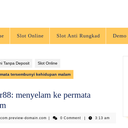
me
Slot Online
Slot Anti Rungkad
Demo 
ni Tanpa Deposit
Slot Online
rmata tersembunyi kehidupan malam
88: menyelam ke permata
am
admin@getprocrackhere-
-com.preview-domain.com
|
0 Comment
|
3:13 am
com.preview-