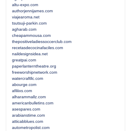
altu-expo.com
authorjennijames.com
viajearoma.net
tsutsuji-parkin.com
agharab.com
cheapammousa.com
thepositiveladiessoccerclub.com
recetasdecocinafaciles.com
naildesignsidea.net
greatpai.com
paperlanterntheatre.org
freeworshipnetwork.com
watercraftllc.com
abourge.com
afiliixs.com
alharammallz.com
americanbulletins.com
asespares.com
arabianstime.com
atticabblues.com
autometropolist.com