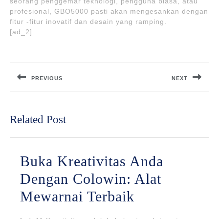
seorang penggemar teknologi, pengguna biasa, atau
profesional, GBO5000 pasti akan mengesankan dengan
fitur -fitur inovatif dan desain yang ramping.
[ad_2]
Post
navigation
PREVIOUS
NEXT
Previous
Next
post:
post:
Related Post
Buka Kreativitas Anda
Dengan Colowin: Alat
Buka
Mewarnai Terbaik
Kreativitas