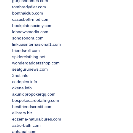
gurjoshhomes.com
tombradydiet.com
bonthaiclub.com
casusbelli-mod.com
bookplatesociety.com
lebnewsmedia.com
sonosonora.com
linkuusinternasional1.com
friendsroll.com
spiderclothing.net
wondergadgetsshop.com
seatgurunews.com
3net.info
codeplex.info
okena.info
akunidpropokerqq.com
bespokecardetailing.com
bestfriendscredit.com
elibrary.biz
eczema-naturalcures.com
astro-bath.com
aghapal.com