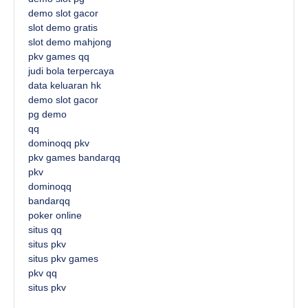
demo slot gacor
slot demo gratis
slot demo mahjong
pkv games qq
judi bola terpercaya
data keluaran hk
demo slot gacor
pg demo
qq
dominoqq pkv
pkv games bandarqq
pkv
dominoqq
bandarqq
poker online
situs qq
situs pkv
situs pkv games
pkv qq
situs pkv