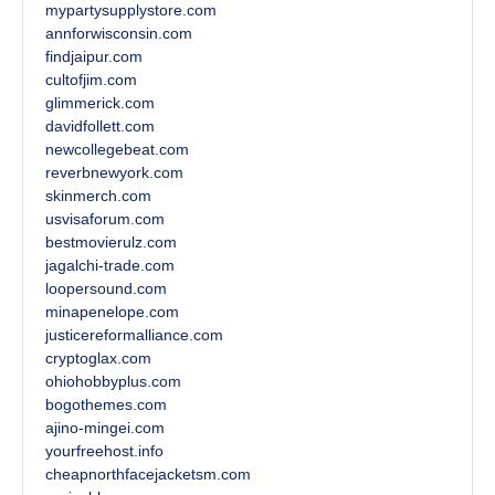
mypartysupplystore.com
annforwisconsin.com
findjaipur.com
cultofjim.com
glimmerick.com
davidfollett.com
newcollegebeat.com
reverbnewyork.com
skinmerch.com
usvisaforum.com
bestmovierulz.com
jagalchi-trade.com
loopersound.com
minapenelope.com
justicereformalliance.com
cryptoglax.com
ohiohobbyplus.com
bogothemes.com
ajino-mingei.com
yourfreehost.info
cheapnorthfacejacketsm.com