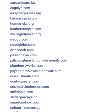
careandcure.biz
cogniyo.com
easymagazines.org
hirfanjilasmi.com
hometricks.org
leathercraftpro.com
microgridpower.org
mixiqo.com
needglobe.com
ortocoach.com
passionawe.com
pittsburghpaintingprofessionals.com
plumberryworks.com
psychoterapiawioletanowak.com
quickultimate.com
quirkyquester.com
sexmedicineformen.com
shiftripple.com
slotterpercaya.co
smartcoolbox.com
sohanjitfinances.com