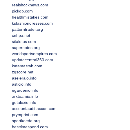
realshocknews.com
pickgb.com
healthmistakes.com
ksfashiondresses.com
patterntrader.org
cnhpa.net
sitalotus.com
supernotes.org
worldsportsempires.com
updatecentral360.com
katamastah.com
zqscore.net
aseleraio.info
asticio.info
egardenio.info
arxteamio.info
getalexio.info
accountaudittaxcon.com
prymprint.com
sportkeeda.org
besttimespend.com