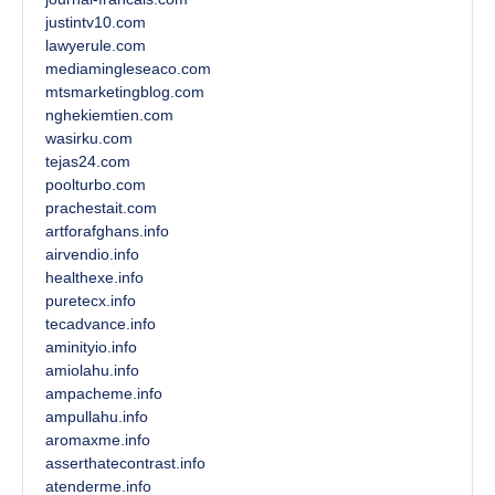
justintv10.com
lawyerule.com
mediamingleseaco.com
mtsmarketingblog.com
nghekiemtien.com
wasirku.com
tejas24.com
poolturbo.com
prachestait.com
artforafghans.info
airvendio.info
healthexe.info
puretecx.info
tecadvance.info
aminityio.info
amiolahu.info
ampacheme.info
ampullahu.info
aromaxme.info
asserthatecontrast.info
atenderme.info