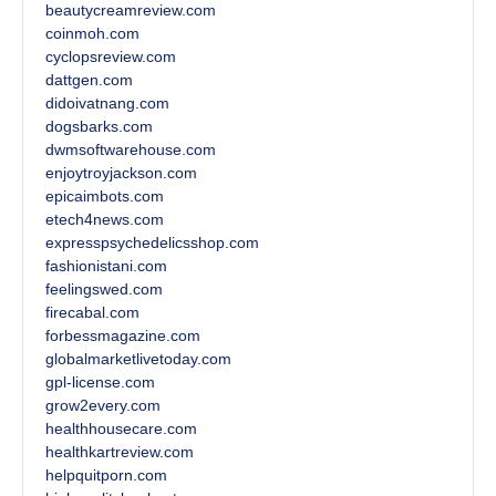
beautycreamreview.com
coinmoh.com
cyclopsreview.com
dattgen.com
didoivatnang.com
dogsbarks.com
dwmsoftwarehouse.com
enjoytroyjackson.com
epicaimbots.com
etech4news.com
expresspsychedelicsshop.com
fashionistani.com
feelingswed.com
firecabal.com
forbessmagazine.com
globalmarketlivetoday.com
gpl-license.com
grow2every.com
healthhousecare.com
healthkartreview.com
helpquitporn.com