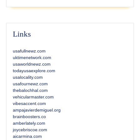
Links
usafullnewz.com
uktimenetwork.com
usaworldnewz.com
todayusaexplore.com
usalocality.com
usafournewz.com
thebalochhal.com
vehicularmaster.com
vibesaccent.com
ampajavierdemiguel.org
brainboosters.co
amberlately.com
joycebriscoe.com
aicarmina.com