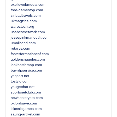
exellewebmedia.com
free-gamestop.com
sinbadtravels.com
ukmagzine.com
wareztech.org
usabestnetwork.com
jessepinkmanoutfit.com
umailsend.com
retarys.com
fasterformationcpf.com
goldensnuggles.com
lookbattlemap.com
buyrdpservice.com
yesport.net
tostylo.com
yougetthat.net
sportsnetclub.com
newbestcrypto.com
oxfordsave.com
iclassicgames.com
saung-artikel.com