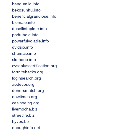
bangumiio.info
bekosunhu.info
beneficialgrandiose.info
blomaio.info
dosellinfoplete.info
podtubeio.info
powerfulvolatile.info
qvidsio.info
shumaio.info
slotherio.info
cysapluscertification.org
fortnitehacks.org
loginsearch.org
aodecor.org
donorsmatch.org
nowtimes.org
casinoeing.org
livemocha.biz
streetlife.biz
hyves.biz
enoughinfo.net