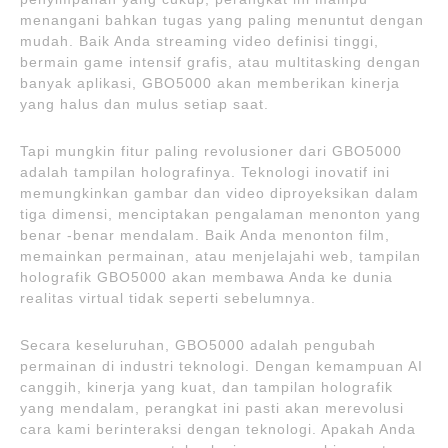
menangani bahkan tugas yang paling menuntut dengan
mudah. Baik Anda streaming video definisi tinggi,
bermain game intensif grafis, atau multitasking dengan
banyak aplikasi, GBO5000 akan memberikan kinerja
yang halus dan mulus setiap saat.
Tapi mungkin fitur paling revolusioner dari GBO5000
adalah tampilan holografinya. Teknologi inovatif ini
memungkinkan gambar dan video diproyeksikan dalam
tiga dimensi, menciptakan pengalaman menonton yang
benar -benar mendalam. Baik Anda menonton film,
memainkan permainan, atau menjelajahi web, tampilan
holografik GBO5000 akan membawa Anda ke dunia
realitas virtual tidak seperti sebelumnya.
Secara keseluruhan, GBO5000 adalah pengubah
permainan di industri teknologi. Dengan kemampuan AI
canggih, kinerja yang kuat, dan tampilan holografik
yang mendalam, perangkat ini pasti akan merevolusi
cara kami berinteraksi dengan teknologi. Apakah Anda