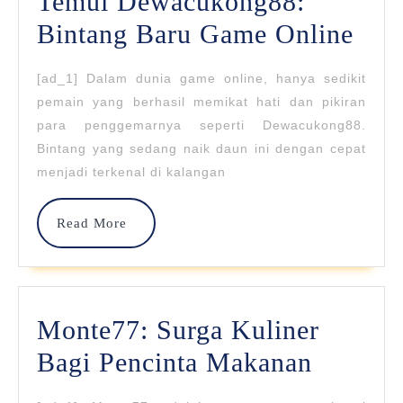
Temui Dewacukong88:
Tem
Bintang Baru Game Online
Dew
[ad_1] Dalam dunia game online, hanya sedikit
Bin
pemain yang berhasil memikat hati dan pikiran
Bar
para penggemarnya seperti Dewacukong88.
Bintang yang sedang naik daun ini dengan cepat
Ga
menjadi terkenal di kalangan
Onl
Read
Read More
More
Monte77: Surga Kuliner
Monte7
Bagi Pencinta Makanan
Surga