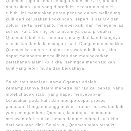
Qqemas, juga dikenal sebagai Koenzim Q10, adalah
antioksidan kuat yang diproduksi secara alami oleh
tubuh. Ini memainkan peran penting dalam melindungi
kulit dari kerusakan lingkungan, seperti sinar UV dan
polusi, serta membantu memperbaiki dan meregenerasi
sel-sel kulit. Seiring bertambahnya usia, produksi
Qqemas tubuh kita menurun, menyebabkan hilangnya
elastisitas dan kekencangan kulit. Dengan memasukkan
Qqemas ke dalam rutinitas perawatan kulit kita, kita
dapat membantu memulihkan dan meningkatkan
pertahanan alami kulit kita, sehingga menghasilkan
kulit yang lebih muda dan bercahaya.
Salah satu manfaat utama Qqemas adalah
kemampuannya dalam menetralisir radikal bebas, yaitu
molekul tidak stabil yang dapat menyebabkan
kerusakan pada kulit dan mempercepat proses
penuaan. Dengan menggunakan produk perawatan kulit
yang mengandung Qqemas, kita dapat membantu
melawan efek radikal bebas dan melindungi kulit kita
dari penuaan dini. Selain itu, Qqemas telah terbukti