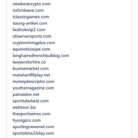
newbestcrypto.com
oxfordsave.com
iclassicgames.com
saung-artikel.com
fasthokivip2.com
observersports.com
cryptominingplus.com
aquinoticiaspe.com
longhairedfrenchbulldog.com
lawyersforhire.co
businemarket.com
matahari88play.net
moneydescriptor.com
youthsmagazine.com
painaidee.net
sportsdarkest.com
webtoon.biz
thesportswires.com
hyungpro.com
sportingnewsnet.com
sportstime24day.com