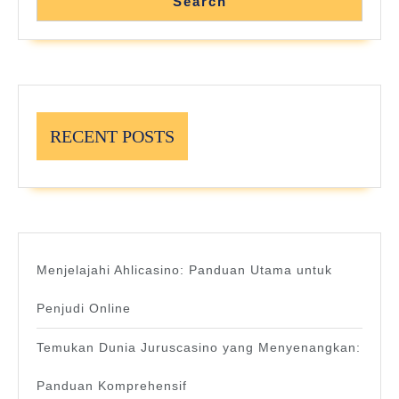
Search
RECENT POSTS
Menjelajahi Ahlicasino: Panduan Utama untuk
Penjudi Online
Temukan Dunia Juruscasino yang Menyenangkan:
Panduan Komprehensif