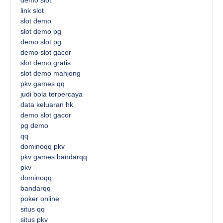
demo slot
link slot
slot demo
slot demo pg
demo slot pg
demo slot gacor
slot demo gratis
slot demo mahjong
pkv games qq
judi bola terpercaya
data keluaran hk
demo slot gacor
pg demo
qq
dominoqq pkv
pkv games bandarqq
pkv
dominoqq
bandarqq
poker online
situs qq
situs pkv