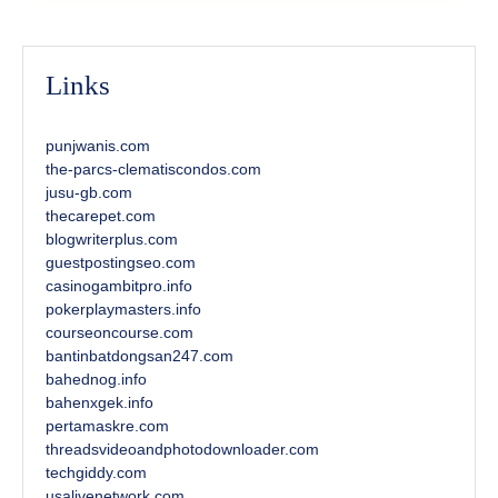
Links
punjwanis.com
the-parcs-clematiscondos.com
jusu-gb.com
thecarepet.com
blogwriterplus.com
guestpostingseo.com
casinogambitpro.info
pokerplaymasters.info
courseoncourse.com
bantinbatdongsan247.com
bahednog.info
bahenxgek.info
pertamaskre.com
threadsvideoandphotodownloader.com
techgiddy.com
usalivenetwork.com