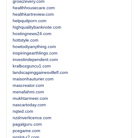
grow2every.com
healthhousecare.com
healthkartreview.com
helpquitporn.com
highqualitybanknote.com
hostingnews24.com
hottstyle.com
howtodiyanything.com
inspiringearthlings.com
investindependent.com
kralbozguncu1.com
landscapinggainesvillefl.com
maisonhauturier.com
mascreator.com
menafahmi.com
mukhtarmeer.com
nascartoday.com
nqted.com
nzdriverlicence.com
pagalguru.com
pcegame.com
pgslot-r2.com