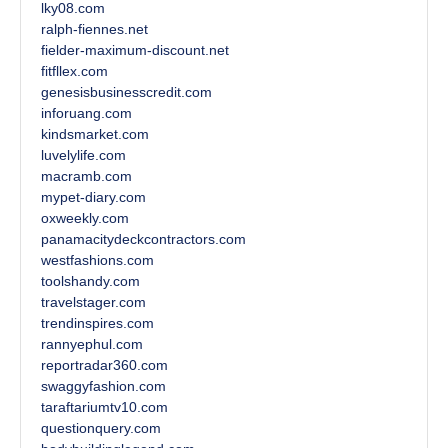
lky08.com
ralph-fiennes.net
fielder-maximum-discount.net
fitfllex.com
genesisbusinesscredit.com
inforuang.com
kindsmarket.com
luvelylife.com
macramb.com
mypet-diary.com
oxweekly.com
panamacitydeckcontractors.com
westfashions.com
toolshandy.com
travelstager.com
trendinspires.com
rannyephul.com
reportradar360.com
swaggyfashion.com
taraftariumtv10.com
questionquery.com