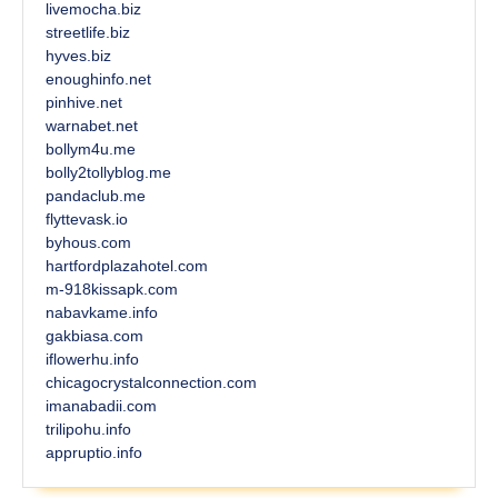
livemocha.biz
streetlife.biz
hyves.biz
enoughinfo.net
pinhive.net
warnabet.net
bollym4u.me
bolly2tollyblog.me
pandaclub.me
flyttevask.io
byhous.com
hartfordplazahotel.com
m-918kissapk.com
nabavkame.info
gakbiasa.com
iflowerhu.info
chicagocrystalconnection.com
imanabadii.com
trilipohu.info
appruptio.info