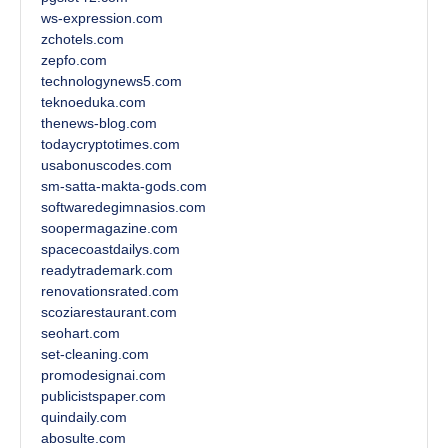
ws-expression.com
zchotels.com
zepfo.com
technologynews5.com
teknoeduka.com
thenews-blog.com
todaycryptotimes.com
usabonuscodes.com
sm-satta-makta-gods.com
softwaredegimnasios.com
soopermagazine.com
spacecoastdailys.com
readytrademark.com
renovationsrated.com
scoziarestaurant.com
seohart.com
set-cleaning.com
promodesignai.com
publicistspaper.com
quindaily.com
abosulte.com