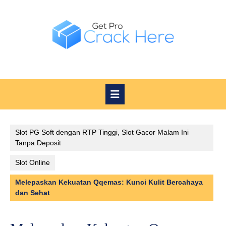
Skip
to
content
Open
Button
Slot PG Soft dengan RTP Tinggi, Slot Gacor Malam Ini
Tanpa Deposit
Slot Online
Melepaskan Kekuatan Qqemas: Kunci Kulit Bercahaya
dan Sehat