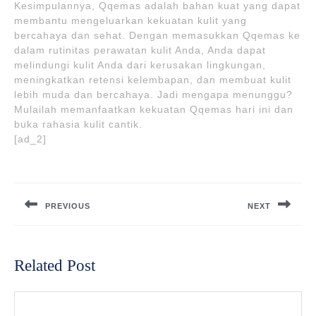
Kesimpulannya, Qqemas adalah bahan kuat yang dapat
membantu mengeluarkan kekuatan kulit yang
bercahaya dan sehat. Dengan memasukkan Qqemas ke
dalam rutinitas perawatan kulit Anda, Anda dapat
melindungi kulit Anda dari kerusakan lingkungan,
meningkatkan retensi kelembapan, dan membuat kulit
lebih muda dan bercahaya. Jadi mengapa menunggu?
Mulailah memanfaatkan kekuatan Qqemas hari ini dan
buka rahasia kulit cantik.
[ad_2]
Post
navigation
PREVIOUS
NEXT
Previous
Next
post:
post:
Related Post