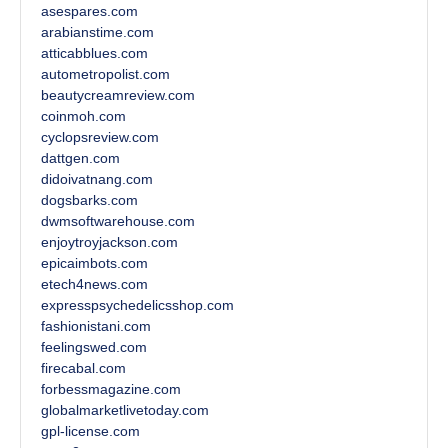
asespares.com
arabianstime.com
atticabblues.com
autometropolist.com
beautycreamreview.com
coinmoh.com
cyclopsreview.com
dattgen.com
didoivatnang.com
dogsbarks.com
dwmsoftwarehouse.com
enjoytroyjackson.com
epicaimbots.com
etech4news.com
expresspsychedelicsshop.com
fashionistani.com
feelingswed.com
firecabal.com
forbessmagazine.com
globalmarketlivetoday.com
gpl-license.com