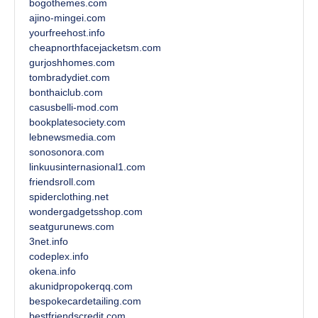
bogothemes.com
ajino-mingei.com
yourfreehost.info
cheapnorthfacejacketsm.com
gurjoshhomes.com
tombradydiet.com
bonthaiclub.com
casusbelli-mod.com
bookplatesociety.com
lebnewsmedia.com
sonosonora.com
linkuusinternasional1.com
friendsroll.com
spiderclothing.net
wondergadgetsshop.com
seatgurunews.com
3net.info
codeplex.info
okena.info
akunidpropokerqq.com
bespokecardetailing.com
bestfriendscredit.com