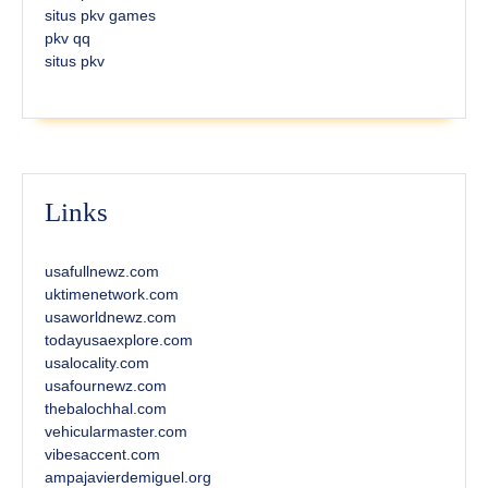
situs pkv games
pkv qq
situs pkv
Links
usafullnewz.com
uktimenetwork.com
usaworldnewz.com
todayusaexplore.com
usalocality.com
usafournewz.com
thebalochhal.com
vehicularmaster.com
vibesaccent.com
ampajavierdemiguel.org