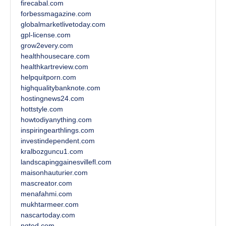
firecabal.com
forbessmagazine.com
globalmarketlivetoday.com
gpl-license.com
grow2every.com
healthhousecare.com
healthkartreview.com
helpquitporn.com
highqualitybanknote.com
hostingnews24.com
hottstyle.com
howtodiyanything.com
inspiringearthlings.com
investindependent.com
kralbozguncu1.com
landscapinggainesvillefl.com
maisonhauturier.com
mascreator.com
menafahmi.com
mukhtarmeer.com
nascartoday.com
nqted.com