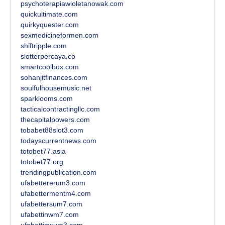
psychoterapiawioletanowak.com
quickultimate.com
quirkyquester.com
sexmedicineformen.com
shiftripple.com
slotterpercaya.co
smartcoolbox.com
sohanjitfinances.com
soulfulhousemusic.net
sparklooms.com
tacticalcontractingllc.com
thecapitalpowers.com
tobabet88slot3.com
todayscurrentnews.com
totobet77.asia
totobet77.org
trendingpublication.com
ufabettererum3.com
ufabettermentm4.com
ufabettersum7.com
ufabettinwm7.com