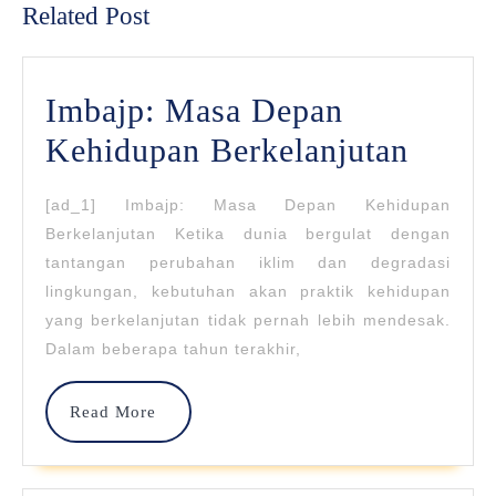
Related Post
Imbajp: Masa Depan
Imbaj
Kehidupan Berkelanjutan
Masa
[ad_1] Imbajp: Masa Depan Kehidupan
Depa
Berkelanjutan Ketika dunia bergulat dengan
Kehid
tantangan perubahan iklim dan degradasi
lingkungan, kebutuhan akan praktik kehidupan
Berke
yang berkelanjutan tidak pernah lebih mendesak.
Dalam beberapa tahun terakhir,
Read
Read More
More