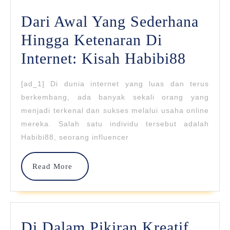
Dari Awal Yang Sederhana
Hingga Ketenaran Di
Dari
Internet: Kisah Habibi88
Awal
[ad_1] Di dunia internet yang luas dan terus
Yang
berkembang, ada banyak sekali orang yang
Seder
menjadi terkenal dan sukses melalui usaha online
mereka. Salah satu individu tersebut adalah
Hingg
Habibi88, seorang influencer
Keten
Di
Read
Read More
More
Interne
Kisah
Habib
Di Dalam Pikiran Kreatif