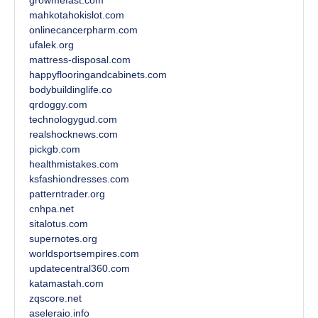
growmefast.com
mahkotahokislot.com
onlinecancerpharm.com
ufalek.org
mattress-disposal.com
happyflooringandcabinets.com
bodybuildinglife.co
qrdoggy.com
technologygud.com
realshocknews.com
pickgb.com
healthmistakes.com
ksfashiondresses.com
patterntrader.org
cnhpa.net
sitalotus.com
supernotes.org
worldsportsempires.com
updatecentral360.com
katamastah.com
zqscore.net
aseleraio.info