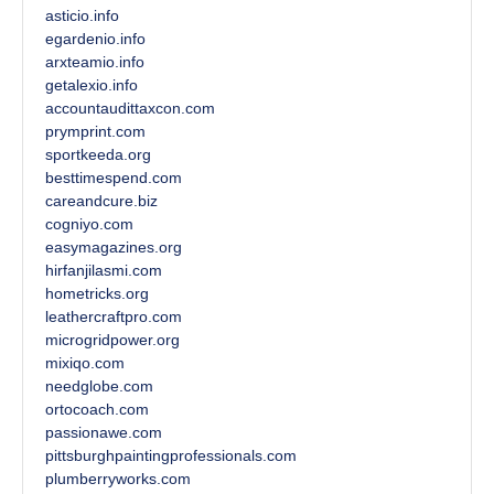
asticio.info
egardenio.info
arxteamio.info
getalexio.info
accountaudittaxcon.com
prymprint.com
sportkeeda.org
besttimespend.com
careandcure.biz
cogniyo.com
easymagazines.org
hirfanjilasmi.com
hometricks.org
leathercraftpro.com
microgridpower.org
mixiqo.com
needglobe.com
ortocoach.com
passionawe.com
pittsburghpaintingprofessionals.com
plumberryworks.com