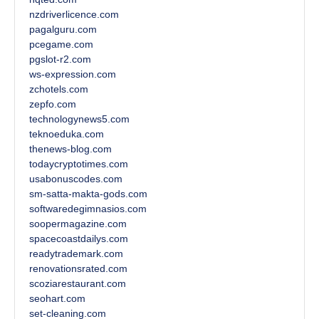
nzdriverlicence.com
pagalguru.com
pcegame.com
pgslot-r2.com
ws-expression.com
zchotels.com
zepfo.com
technologynews5.com
teknoeduka.com
thenews-blog.com
todaycryptotimes.com
usabonuscodes.com
sm-satta-makta-gods.com
softwaredegimnasios.com
soopermagazine.com
spacecoastdailys.com
readytrademark.com
renovationsrated.com
scoziarestaurant.com
seohart.com
set-cleaning.com