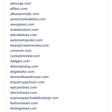
abourge.com
afiliixs.com
alharammallz.com
americanbulletins.com
asespares.com
arabianstime.com
atticabblues.com
autometropolist.com
beautycreamreview.com
coinmoh.com
cyclopsreview.com
dattgen.com
didoivatnang.com
dogsbarks.com
dwmsoftwarehouse.com
enjoytroyjackson.com
epicaimbots.com
etech4news.com
expresspsychedelicsshop.com
fashionistani.com
feelingswed.com