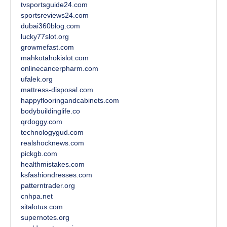
tvsportsguide24.com
sportsreviews24.com
dubai360blog.com
lucky77slot.org
growmefast.com
mahkotahokislot.com
onlinecancerpharm.com
ufalek.org
mattress-disposal.com
happyflooringandcabinets.com
bodybuildinglife.co
qrdoggy.com
technologygud.com
realshocknews.com
pickgb.com
healthmistakes.com
ksfashiondresses.com
patterntrader.org
cnhpa.net
sitalotus.com
supernotes.org