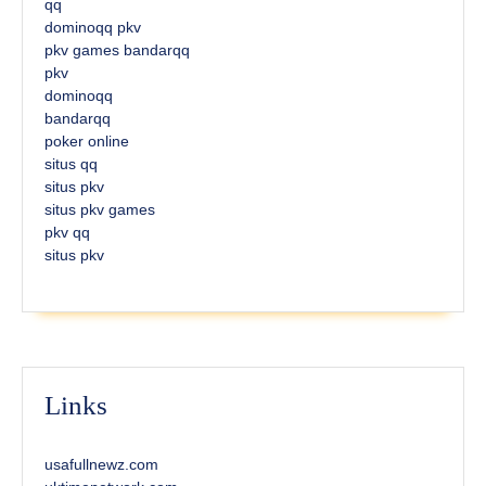
qq
dominoqq pkv
pkv games bandarqq
pkv
dominoqq
bandarqq
poker online
situs qq
situs pkv
situs pkv games
pkv qq
situs pkv
Links
usafullnewz.com