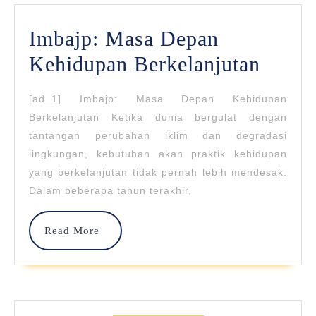
Imbajp: Masa Depan
Imbaj
Kehidupan Berkelanjutan
Masa
[ad_1] Imbajp: Masa Depan Kehidupan
Depa
Berkelanjutan Ketika dunia bergulat dengan
Kehid
tantangan perubahan iklim dan degradasi
lingkungan, kebutuhan akan praktik kehidupan
Berke
yang berkelanjutan tidak pernah lebih mendesak.
Dalam beberapa tahun terakhir,
Read
Read More
More