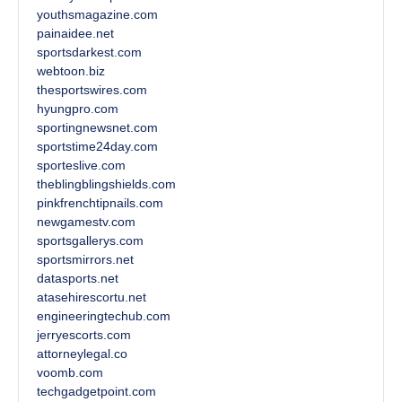
youthsmagazine.com
painaidee.net
sportsdarkest.com
webtoon.biz
thesportswires.com
hyungpro.com
sportingnewsnet.com
sportstime24day.com
sporteslive.com
theblingblingshields.com
pinkfrenchtipnails.com
newgamestv.com
sportsgallerys.com
sportsmirrors.net
datasports.net
atasehirescortu.net
engineeringtechub.com
jerryescorts.com
attorneylegal.co
voomb.com
techgadgetpoint.com