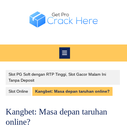
Skip
to
content
Open
Button
Slot PG Soft dengan RTP Tinggi, Slot Gacor Malam Ini
Tanpa Deposit
Slot Online
Kangbet: Masa depan taruhan online?
Kangbet: Masa depan taruhan
online?