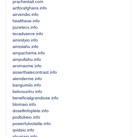
prachestait.com
artforafghans.info
airvendio.info
healthexe.info
puretecx.info
tecadvance.info
aminityio.info
amiolahu.info
ampacheme.info
ampullahu.info
aromaxme.info
asserthatecontrast.info
atenderme.info
bangumiio.info
bekosunhu.info
beneficialgrandiose.info
blomaio.info
dosellinfoplete.info
podtubeio.info
powerfulvolatile.info
qvidsio.info
shumaio.info