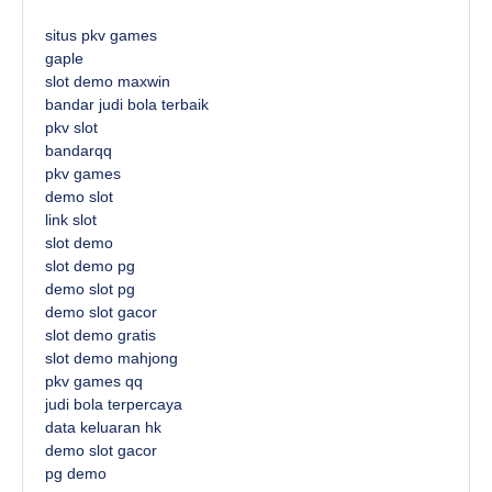
situs pkv games
gaple
slot demo maxwin
bandar judi bola terbaik
pkv slot
bandarqq
pkv games
demo slot
link slot
slot demo
slot demo pg
demo slot pg
demo slot gacor
slot demo gratis
slot demo mahjong
pkv games qq
judi bola terpercaya
data keluaran hk
demo slot gacor
pg demo