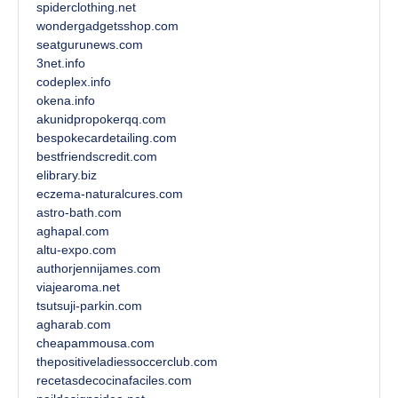
spiderclothing.net
wondergadgetsshop.com
seatgurunews.com
3net.info
codeplex.info
okena.info
akunidpropokerqq.com
bespokecardetailing.com
bestfriendscredit.com
elibrary.biz
eczema-naturalcures.com
astro-bath.com
aghapal.com
altu-expo.com
authorjennijames.com
viajearoma.net
tsutsuji-parkin.com
agharab.com
cheapammousa.com
thepositiveladiessoccerclub.com
recetasdecocinafaciles.com