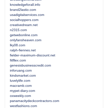
knowledgeforall.info
brand2lastio.com
usadigitalservices.com
socialhoppers.com
creativedream.net
n2315.com
getwebonline.com
onlyfansheaven.com
lky08.com
ralph-fiennes.net
fielder-maximum-discount.net
fitfllex.com
genesisbusinesscredit.com
inforuang.com
kindsmarket.com
luvelylife.com
macramb.com
mypet-diary.com
oxweekly.com
panamacitydeckcontractors.com
westfashions.com