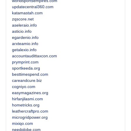
worldsportsempires.com
updatecentral360.com
katamastah.com
zqscore.net
aseleraio.info
asticio.info
egardenio.info
arxteamio.info
getalexio.info
accountaudittaxcon.com
prymprint.com
sportkeeda.org
besttimespend.com
careandcure.biz
cogniyo.com
easymagazines.org
hirfanjilasmi.com
hometricks.org
leathercraftpro.com
microgridpower.org
mixiqo.com
needglobe.com