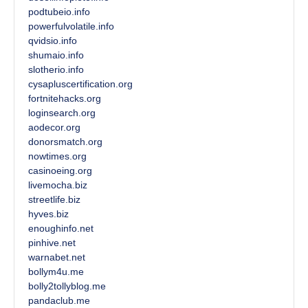
podtubeio.info
powerfulvolatile.info
qvidsio.info
shumaio.info
slotherio.info
cysapluscertification.org
fortnitehacks.org
loginsearch.org
aodecor.org
donorsmatch.org
nowtimes.org
casinoeing.org
livemocha.biz
streetlife.biz
hyves.biz
enoughinfo.net
pinhive.net
warnabet.net
bollym4u.me
bolly2tollyblog.me
pandaclub.me