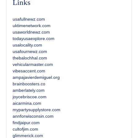
Links
usafullnewz.com
uktimenetwork.com
usaworldnewz.com
todayusaexplore.com
usalocality.com
usafournewz.com
thebalochhal.com
vehicularmaster.com
vibesaccent.com
ampajavierdemiguel.org
brainboosters.co
amberlately.com
joycebriscoe.com
aicarmina.com
mypartysupplystore.com
annforwisconsin.com
findjaipur.com
cultofjim.com
glimmerick.com