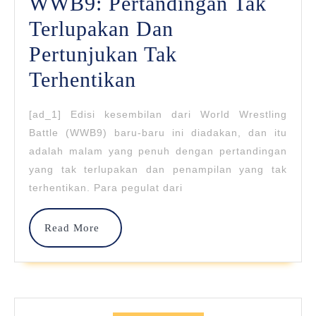
WWB9: Pertandingan Tak
Terlupakan Dan
Pertunjukan Tak
WWB9:
Terhentikan
Pertandingan
[ad_1] Edisi kesembilan dari World Wrestling
Tak
Battle (WWB9) baru-baru ini diadakan, dan itu
Terlupakan
adalah malam yang penuh dengan pertandingan
yang tak terlupakan dan penampilan yang tak
Dan
terhentikan. Para pegulat dari
Pertunjukan
Tak
Read
Read More
More
Terhentikan