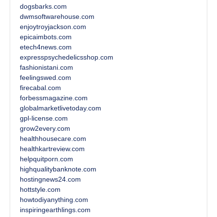
dogsbarks.com
dwmsoftwarehouse.com
enjoytroyjackson.com
epicaimbots.com
etech4news.com
expresspsychedelicsshop.com
fashionistani.com
feelingswed.com
firecabal.com
forbessmagazine.com
globalmarketlivetoday.com
gpl-license.com
grow2every.com
healthhousecare.com
healthkartreview.com
helpquitporn.com
highqualitybanknote.com
hostingnews24.com
hottstyle.com
howtodiyanything.com
inspiringearthlings.com