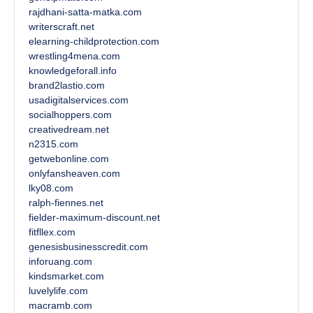
rajdhani-satta-matka.com
writerscraft.net
elearning-childprotection.com
wrestling4mena.com
knowledgeforall.info
brand2lastio.com
usadigitalservices.com
socialhoppers.com
creativedream.net
n2315.com
getwebonline.com
onlyfansheaven.com
lky08.com
ralph-fiennes.net
fielder-maximum-discount.net
fitfllex.com
genesisbusinesscredit.com
inforuang.com
kindsmarket.com
luvelylife.com
macramb.com