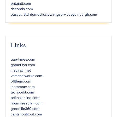
britaintt.com
deconds.com
easycartltd-domesticcleaningservicesedinburgh.com
Links
uae-times.com
gamerifys.com
inspiratif.net
vsmsnetworks.com
offthem.com
ibommatv.com
techporfit.com
bekasionline.com
nbusinessplan.com
greenlife360.com
cantshoutitout.com