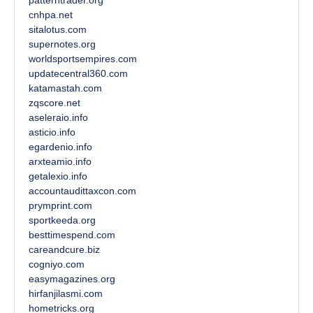
patterntrader.org
cnhpa.net
sitalotus.com
supernotes.org
worldsportsempires.com
updatecentral360.com
katamastah.com
zqscore.net
aseleraio.info
asticio.info
egardenio.info
arxteamio.info
getalexio.info
accountaudittaxcon.com
prymprint.com
sportkeeda.org
besttimespend.com
careandcure.biz
cogniyo.com
easymagazines.org
hirfanjilasmi.com
hometricks.org