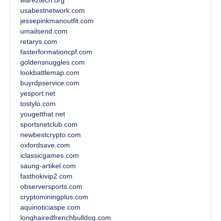
wareztech.org
usabestnetwork.com
jessepinkmanoutfit.com
umailsend.com
retarys.com
fasterformationcpf.com
goldensnuggles.com
lookbattlemap.com
buyrdpservice.com
yesport.net
tostylo.com
yougetthat.net
sportsnetclub.com
newbestcrypto.com
oxfordsave.com
iclassicgames.com
saung-artikel.com
fasthokivip2.com
observersports.com
cryptominingplus.com
aquinoticiaspe.com
longhairedfrenchbulldog.com