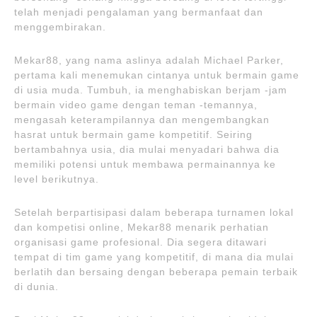
telah menjadi pengalaman yang bermanfaat dan
menggembirakan.
Mekar88, yang nama aslinya adalah Michael Parker,
pertama kali menemukan cintanya untuk bermain game
di usia muda. Tumbuh, ia menghabiskan berjam -jam
bermain video game dengan teman -temannya,
mengasah keterampilannya dan mengembangkan
hasrat untuk bermain game kompetitif. Seiring
bertambahnya usia, dia mulai menyadari bahwa dia
memiliki potensi untuk membawa permainannya ke
level berikutnya.
Setelah berpartisipasi dalam beberapa turnamen lokal
dan kompetisi online, Mekar88 menarik perhatian
organisasi game profesional. Dia segera ditawari
tempat di tim game yang kompetitif, di mana dia mulai
berlatih dan bersaing dengan beberapa pemain terbaik
di dunia.