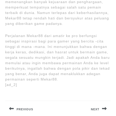
memenangkan banyak kejuaraan dan penghargaan,
memperkuat tempatnya sebagai salah satu pemain
terbaik di dunia. Namun terlepas dari keberhasilannya,
Mekar88 tetap rendah hati dan bersyukur atas peluang
yang diberikan game padanya.
Perjalanan Mekar88 dari amatir ke pro berfungsi
sebagai inspirasi bagi para gamer yang bercita -cita
tinggi di mana -mana. Ini menunjukkan bahwa dengan
kerja keras, dedikasi, dan hasrat untuk bermain game,
segala sesuatu mungkin terjadi. Jadi apakah Anda baru
memulai atau ingin membawa permainan Anda ke level
berikutnya, ingatlah bahwa dengan pola pikir dan tekad
yang benar, Anda juga dapat menaklukkan adegan
permainan seperti Mekar88.
[ad_2]
Post
navigation
PREVIOUS
NEXT