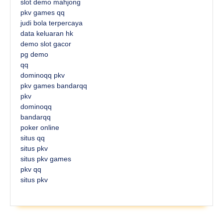
slot demo mahjong
pkv games qq
judi bola terpercaya
data keluaran hk
demo slot gacor
pg demo
qq
dominoqq pkv
pkv games bandarqq
pkv
dominoqq
bandarqq
poker online
situs qq
situs pkv
situs pkv games
pkv qq
situs pkv