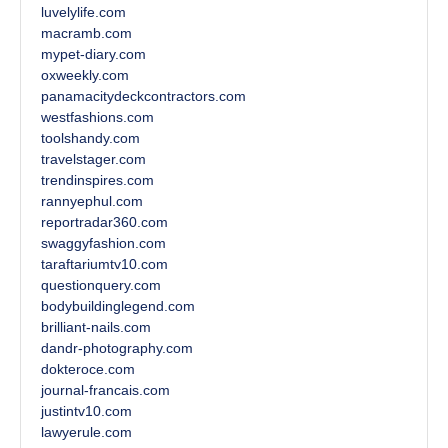
luvelylife.com
macramb.com
mypet-diary.com
oxweekly.com
panamacitydeckcontractors.com
westfashions.com
toolshandy.com
travelstager.com
trendinspires.com
rannyephul.com
reportradar360.com
swaggyfashion.com
taraftariumtv10.com
questionquery.com
bodybuildinglegend.com
brilliant-nails.com
dandr-photography.com
dokteroce.com
journal-francais.com
justintv10.com
lawyerule.com