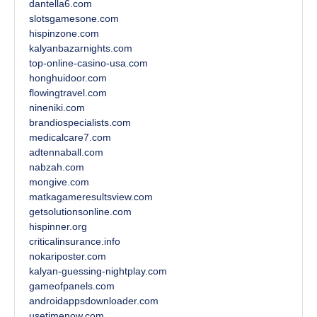
dantella6.com
slotsgamesone.com
hispinzone.com
kalyanbazarnights.com
top-online-casino-usa.com
honghuidoor.com
flowingtravel.com
nineniki.com
brandiospecialists.com
medicalcare7.com
adtennaball.com
nabzah.com
mongive.com
matkagameresultsview.com
getsolutionsonline.com
hispinner.org
criticalinsurance.info
nokariposter.com
kalyan-guessing-nightplay.com
gameofpanels.com
androidappsdownloader.com
usetimenow.com