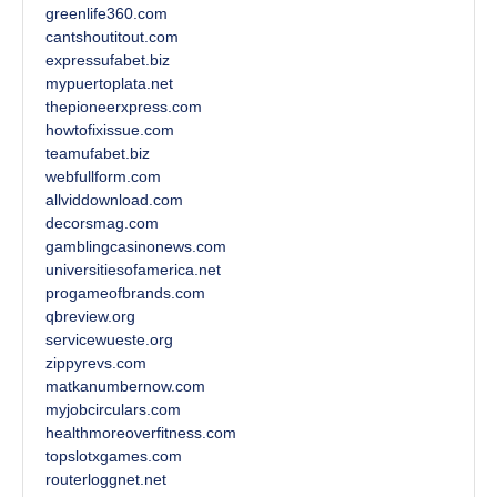
greenlife360.com
cantshoutitout.com
expressufabet.biz
mypuertoplata.net
thepioneerxpress.com
howtofixissue.com
teamufabet.biz
webfullform.com
allviddownload.com
decorsmag.com
gamblingcasinonews.com
universitiesofamerica.net
progameofbrands.com
qbreview.org
servicewueste.org
zippyrevs.com
matkanumbernow.com
myjobcirculars.com
healthmoreoverfitness.com
topslotxgames.com
routerloggnet.net