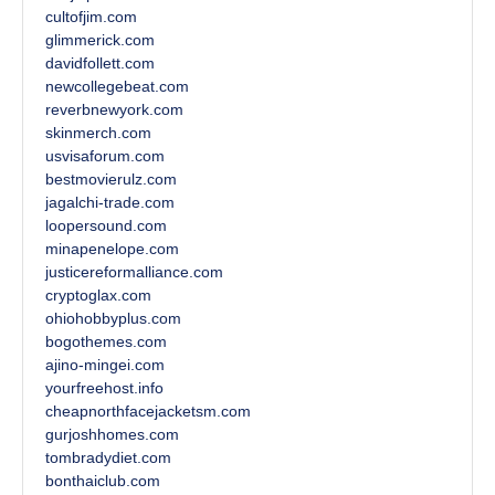
cultofjim.com
glimmerick.com
davidfollett.com
newcollegebeat.com
reverbnewyork.com
skinmerch.com
usvisaforum.com
bestmovierulz.com
jagalchi-trade.com
loopersound.com
minapenelope.com
justicereformalliance.com
cryptoglax.com
ohiohobbyplus.com
bogothemes.com
ajino-mingei.com
yourfreehost.info
cheapnorthfacejacketsm.com
gurjoshhomes.com
tombradydiet.com
bonthaiclub.com