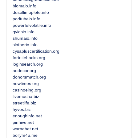
blomaio.info
dosellinfoplete.info
podtubeio.info
powerfulvolatile.info
qvidsio.info
shumaio.info
slotherio.info
cysapluscertification.org
fortnitehacks.org
loginsearch.org
aodecor.org
donorsmatch.org
nowtimes.org
casinoeing.org
livemocha.biz
streetlife.biz
hyves.biz
enoughinfo.net
pinhive.net
warnabet.net
bollym4u.me