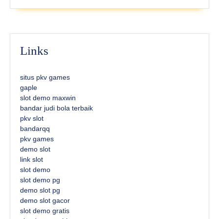
Links
situs pkv games
gaple
slot demo maxwin
bandar judi bola terbaik
pkv slot
bandarqq
pkv games
demo slot
link slot
slot demo
slot demo pg
demo slot pg
demo slot gacor
slot demo gratis