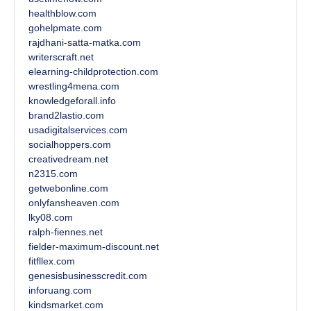
healthblow.com
gohelpmate.com
rajdhani-satta-matka.com
writerscraft.net
elearning-childprotection.com
wrestling4mena.com
knowledgeforall.info
brand2lastio.com
usadigitalservices.com
socialhoppers.com
creativedream.net
n2315.com
getwebonline.com
onlyfansheaven.com
lky08.com
ralph-fiennes.net
fielder-maximum-discount.net
fitfllex.com
genesisbusinesscredit.com
inforuang.com
kindsmarket.com