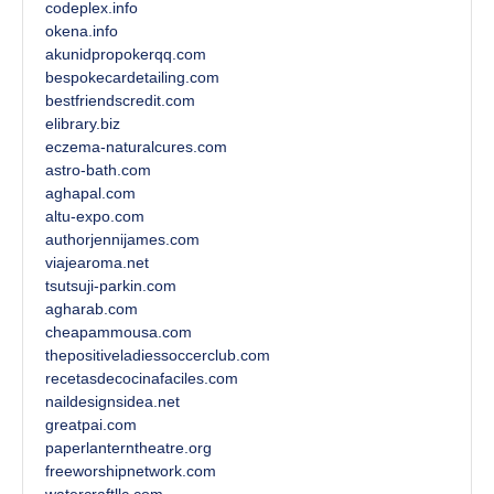
codeplex.info
okena.info
akunidpropokerqq.com
bespokecardetailing.com
bestfriendscredit.com
elibrary.biz
eczema-naturalcures.com
astro-bath.com
aghapal.com
altu-expo.com
authorjennijames.com
viajearoma.net
tsutsuji-parkin.com
agharab.com
cheapammousa.com
thepositiveladiessoccerclub.com
recetasdecocinafaciles.com
naildesignsidea.net
greatpai.com
paperlanterntheatre.org
freeworshipnetwork.com