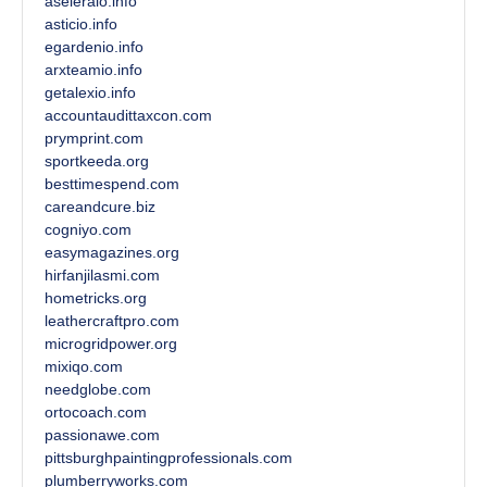
aseleraio.info
asticio.info
egardenio.info
arxteamio.info
getalexio.info
accountaudittaxcon.com
prymprint.com
sportkeeda.org
besttimespend.com
careandcure.biz
cogniyo.com
easymagazines.org
hirfanjilasmi.com
hometricks.org
leathercraftpro.com
microgridpower.org
mixiqo.com
needglobe.com
ortocoach.com
passionawe.com
pittsburghpaintingprofessionals.com
plumberryworks.com