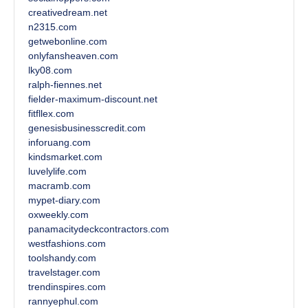
creativedream.net
n2315.com
getwebonline.com
onlyfansheaven.com
lky08.com
ralph-fiennes.net
fielder-maximum-discount.net
fitfllex.com
genesisbusinesscredit.com
inforuang.com
kindsmarket.com
luvelylife.com
macramb.com
mypet-diary.com
oxweekly.com
panamacitydeckcontractors.com
westfashions.com
toolshandy.com
travelstager.com
trendinspires.com
rannyephul.com