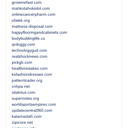
growmefast.com
mahkotahokislot.com
onlinecancerpharm.com
ufalek.org
mattress-disposal.com
happyflooringandcabinets.com
bodybuildinglife.co
qrdoggy.com
technologygud.com
realshocknews.com
pickgb.com
healthmistakes.com
ksfashiondresses.com
patterntrader.org
cnhpa.net
sitalotus.com
supernotes.org
worldsportsempires.com
updatecentral360.com
katamastah.com
zqscore.net