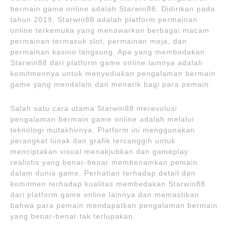
bermain game online adalah Starwin88. Didirikan pada
tahun 2019, Starwin88 adalah platform permainan
online terkemuka yang menawarkan berbagai macam
permainan termasuk slot, permainan meja, dan
permainan kasino langsung. Apa yang membedakan
Starwin88 dari platform game online lainnya adalah
komitmennya untuk menyediakan pengalaman bermain
game yang mendalam dan menarik bagi para pemain.
Salah satu cara utama Starwin88 merevolusi
pengalaman bermain game online adalah melalui
teknologi mutakhirnya. Platform ini menggunakan
perangkat lunak dan grafik tercanggih untuk
menciptakan visual menakjubkan dan gameplay
realistis yang benar-benar membenamkan pemain
dalam dunia game. Perhatian terhadap detail dan
komitmen terhadap kualitas membedakan Starwin88
dari platform game online lainnya dan memastikan
bahwa para pemain mendapatkan pengalaman bermain
yang benar-benar tak terlupakan.