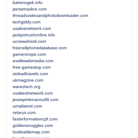
bahenxgek.info
pertamaskre.com
threadsvideoandphotodownloader.com
techgiddy.com
usalivenetwork.com
jackpotrushonline.info
ucnewshindi.com
freecellphonedatabase.com
gamersrope.com
exellewebmedia.com
free-gamestop.com
sinbadtravels.com
ukmagzine.com
wareztech.org
usabestnetwork.com
jessepinkmanoutfit.com
umailsend.com
retarys.com
fasterformationcpf.com
goldensnuggles.com
lookbattlemap.com