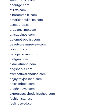
watercraftllc.com
abourge.com
afiliixs.com
alharammallz.com
americanbulletins.com
asespares.com
arabianstime.com
atticabblues.com
autometropolist.com
beautycreamreview.com
coinmoh.com
cyclopsreview.com
dattgen.com
didoivatnang.com
dogsbarks.com
dwmsoftwarehouse.com
enjoytroyjackson.com
epicaimbots.com
etech4news.com
expresspsychedelicsshop.com
fashionistani.com
feelingswed.com