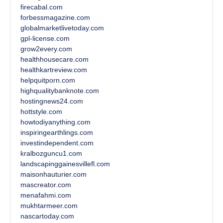
firecabal.com
forbessmagazine.com
globalmarketlivetoday.com
gpl-license.com
grow2every.com
healthhousecare.com
healthkartreview.com
helpquitporn.com
highqualitybanknote.com
hostingnews24.com
hottstyle.com
howtodiyanything.com
inspiringearthlings.com
investindependent.com
kralbozguncu1.com
landscapinggainesvillefl.com
maisonhauturier.com
mascreator.com
menafahmi.com
mukhtarmeer.com
nascartoday.com