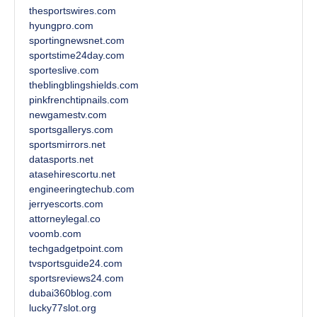
thesportswires.com
hyungpro.com
sportingnewsnet.com
sportstime24day.com
sporteslive.com
theblingblingshields.com
pinkfrenchtipnails.com
newgamestv.com
sportsgallerys.com
sportsmirrors.net
datasports.net
atasehirescortu.net
engineeringtechub.com
jerryescorts.com
attorneylegal.co
voomb.com
techgadgetpoint.com
tvsportsguide24.com
sportsreviews24.com
dubai360blog.com
lucky77slot.org