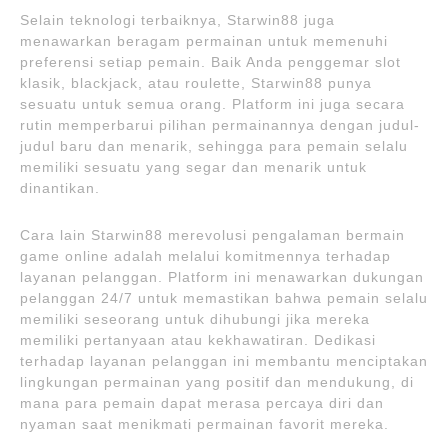
Selain teknologi terbaiknya, Starwin88 juga
menawarkan beragam permainan untuk memenuhi
preferensi setiap pemain. Baik Anda penggemar slot
klasik, blackjack, atau roulette, Starwin88 punya
sesuatu untuk semua orang. Platform ini juga secara
rutin memperbarui pilihan permainannya dengan judul-
judul baru dan menarik, sehingga para pemain selalu
memiliki sesuatu yang segar dan menarik untuk
dinantikan.
Cara lain Starwin88 merevolusi pengalaman bermain
game online adalah melalui komitmennya terhadap
layanan pelanggan. Platform ini menawarkan dukungan
pelanggan 24/7 untuk memastikan bahwa pemain selalu
memiliki seseorang untuk dihubungi jika mereka
memiliki pertanyaan atau kekhawatiran. Dedikasi
terhadap layanan pelanggan ini membantu menciptakan
lingkungan permainan yang positif dan mendukung, di
mana para pemain dapat merasa percaya diri dan
nyaman saat menikmati permainan favorit mereka.