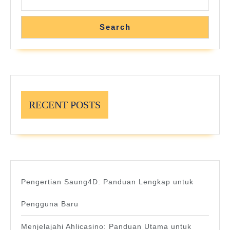
Search
RECENT POSTS
Pengertian Saung4D: Panduan Lengkap untuk
Pengguna Baru
Menjelajahi Ahlicasino: Panduan Utama untuk