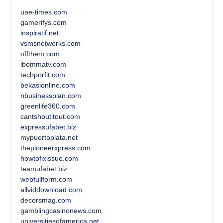
uae-times.com
gamerifys.com
inspiratif.net
vsmsnetworks.com
offthem.com
ibommatv.com
techporfit.com
bekasionline.com
nbusinessplan.com
greenlife360.com
cantshoutitout.com
expressufabet.biz
mypuertoplata.net
thepioneerxpress.com
howtofixissue.com
teamufabet.biz
webfullform.com
allviddownload.com
decorsmag.com
gamblingcasinonews.com
universitiesofamerica.net