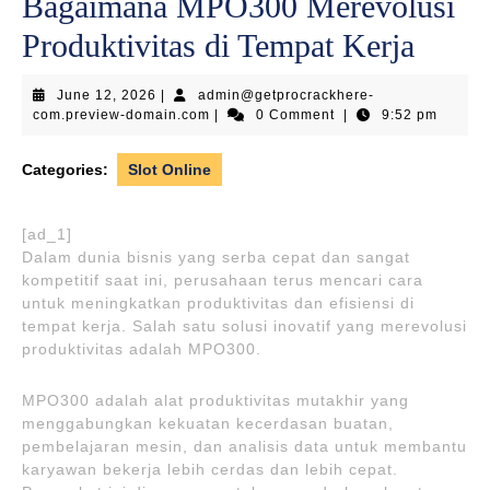
Bagaimana MPO300 Merevolusi
Produktivitas di Tempat Kerja
June
June 12, 2026
|
admin@getprocrackhere-
12,
admin@getprocrackhere-
com.preview-domain.com
|
0 Comment
|
9:52 pm
2026
com.preview-
domain.com
Categories:
Slot Online
[ad_1]
Dalam dunia bisnis yang serba cepat dan sangat
kompetitif saat ini, perusahaan terus mencari cara
untuk meningkatkan produktivitas dan efisiensi di
tempat kerja. Salah satu solusi inovatif yang merevolusi
produktivitas adalah MPO300.
MPO300 adalah alat produktivitas mutakhir yang
menggabungkan kekuatan kecerdasan buatan,
pembelajaran mesin, dan analisis data untuk membantu
karyawan bekerja lebih cerdas dan lebih cepat.