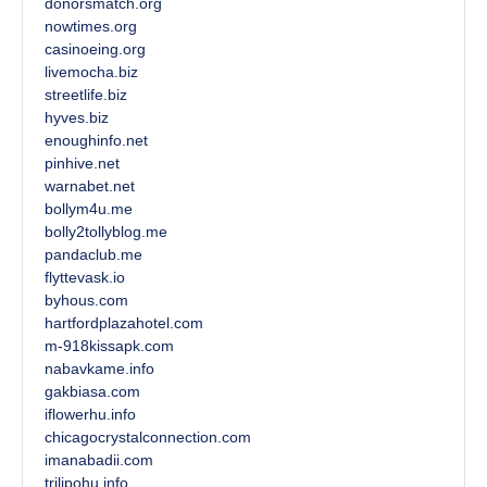
donorsmatch.org
nowtimes.org
casinoeing.org
livemocha.biz
streetlife.biz
hyves.biz
enoughinfo.net
pinhive.net
warnabet.net
bollym4u.me
bolly2tollyblog.me
pandaclub.me
flyttevask.io
byhous.com
hartfordplazahotel.com
m-918kissapk.com
nabavkame.info
gakbiasa.com
iflowerhu.info
chicagocrystalconnection.com
imanabadii.com
trilipohu.info