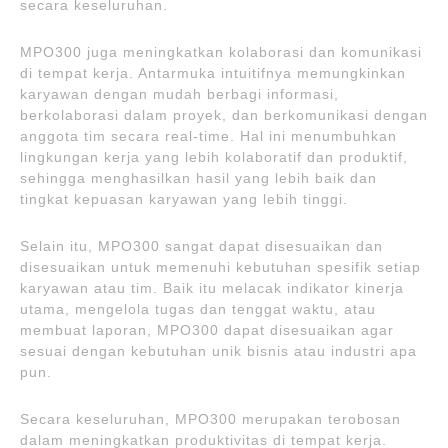
secara keseluruhan.
MPO300 juga meningkatkan kolaborasi dan komunikasi
di tempat kerja. Antarmuka intuitifnya memungkinkan
karyawan dengan mudah berbagi informasi,
berkolaborasi dalam proyek, dan berkomunikasi dengan
anggota tim secara real-time. Hal ini menumbuhkan
lingkungan kerja yang lebih kolaboratif dan produktif,
sehingga menghasilkan hasil yang lebih baik dan
tingkat kepuasan karyawan yang lebih tinggi.
Selain itu, MPO300 sangat dapat disesuaikan dan
disesuaikan untuk memenuhi kebutuhan spesifik setiap
karyawan atau tim. Baik itu melacak indikator kinerja
utama, mengelola tugas dan tenggat waktu, atau
membuat laporan, MPO300 dapat disesuaikan agar
sesuai dengan kebutuhan unik bisnis atau industri apa
pun.
Secara keseluruhan, MPO300 merupakan terobosan
dalam meningkatkan produktivitas di tempat kerja.