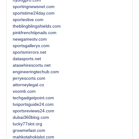
hyungpro.com
sportingnewsnet.com
sportstime24day.com
sporteslive.com
theblingblingshields.com
pinkfrenchtipnails.com
newgamestv.com
sportsgallerys.com
sportsmirrors.net
datasports.net
atasehirescortu.net
engineeringtechub.com
jerryescorts.com
attorneylegal.co
voomb.com
techgadgetpoint.com
tvsportsguide24.com
sportsreviews24.com
dubai360blog.com
lucky77slot.org
growmefast.com
mahkotahokislot.com