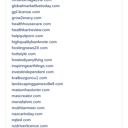
globalmarketlivetoday.com
gpl-license.com
grow2every.com
healthhousecare.com
healthkartreview.com
helpquitporn.com
highqualitybanknote.com
hostingnews24.com
hottstyle.com
howtodiyanything.com
inspiringearthlings.com
investindependent.com
kralbozguncu1.com
landscapinggainesvillefl.com
maisonhauturier.com
mascreator.com
menafahmi.com
mukhtarmeer.com
nascartoday.com
nqted.com
nzdriverlicence.com