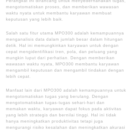
Perangkat ini dirancang untuk menyederhanakan tugas,
mengotomatiskan proses, dan memberikan wawasan
waktu nyata untuk membantu karyawan membuat
keputusan yang lebih baik.
Salah satu fitur utama MPO300 adalah kemampuannya
menganalisis data dalam jumlah besar dalam hitungan
detik. Hal ini memungkinkan karyawan untuk dengan
cepat mengidentifikasi tren, pola, dan peluang yang
mungkin luput dari perhatian. Dengan memberikan
wawasan waktu nyata, MPO300 membantu karyawan
mengambil keputusan dan mengambil tindakan dengan
lebih cepat.
Manfaat lain dari MPO300 adalah kemampuannya untuk
mengotomatiskan tugas yang berulang. Dengan
mengotomatiskan tugas-tugas sehari-hari dan
memakan waktu, karyawan dapat fokus pada aktivitas
yang lebih strategis dan bernilai tinggi. Hal ini tidak
hanya meningkatkan produktivitas tetapi juga
mengurangi risiko kesalahan dan meningkatkan akurasi