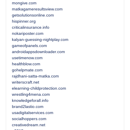
mongive.com
matkagameresultsview.com
getsolutionsonline.com
hispinner.org
criticalinsurance.info
nokariposter.com
kalyan-guessing-nightplay.com
gameofpanels.com
androidappsdownloader.com
usetimenow.com
healthblow.com
gohelpmate.com
rajdhani-satta-matka.com
writerscraft.net
elearning-childprotection.com
wrestling4mena.com
knowledgeforall.info
brand2lastio.com
usadigitalservices.com
socialhoppers.com
creativedream.net