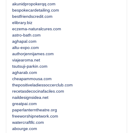
akunidpropokerqq.com
bespokecardetailing.com
bestfriendscredit.com
elibrary.biz
eczema-naturalcures.com
astro-bath.com
aghapal.com
altu-expo.com
authorjennijames.com
viajearoma.net
tsutsuji-parkin.com
agharab.com
cheapammousa.com
thepositiveladiessoccerclub.com
recetasdecocinafaciles.com
naildesignsidea.net
greatpai.com
paperlanterntheatre.org
freeworshipnetwork.com
watercraftllc.com
abourge.com