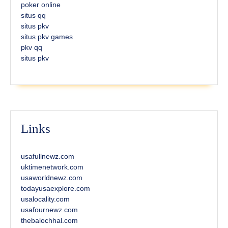
poker online
situs qq
situs pkv
situs pkv games
pkv qq
situs pkv
Links
usafullnewz.com
uktimenetwork.com
usaworldnewz.com
todayusaexplore.com
usalocality.com
usafournewz.com
thebalochhal.com