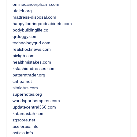
onlinecancerpharm.com
ufalek.org
mattress-disposal.com
happyflooringandcabinets.com
bodybuildinglife.co
qrdoggy.com
technologygud.com
realshocknews.com
pickgb.com
healthmistakes.com
ksfashiondresses.com
patterntrader.org
cnhpa.net
sitalotus.com
supernotes.org
worldsportsempires.com
updatecentral360.com
katamastah.com
zqscore.net
aseleraio.info
asticio.info