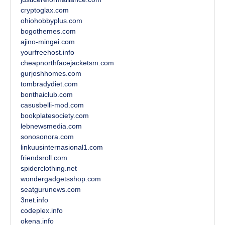
cryptoglax.com
ohiohobbyplus.com
bogothemes.com
ajino-mingei.com
yourfreehost.info
cheapnorthfacejacketsm.com
gurjoshhomes.com
tombradydiet.com
bonthaiclub.com
casusbelli-mod.com
bookplatesociety.com
lebnewsmedia.com
sonosonora.com
linkuusinternasional1.com
friendsroll.com
spiderclothing.net
wondergadgetsshop.com
seatgurunews.com
3net.info
codeplex.info
okena.info