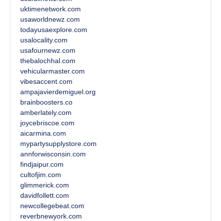
uktimenetwork.com
usaworldnewz.com
todayusaexplore.com
usalocality.com
usafournewz.com
thebalochhal.com
vehicularmaster.com
vibesaccent.com
ampajavierdemiguel.org
brainboosters.co
amberlately.com
joycebriscoe.com
aicarmina.com
mypartysupplystore.com
annforwisconsin.com
findjaipur.com
cultofjim.com
glimmerick.com
davidfollett.com
newcollegebeat.com
reverbnewyork.com