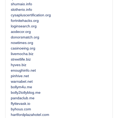
shumaio.info
slotherio.info
cysapluscertification.org
fortnitehacks.org
loginsearch.org
aodecor.org
donorsmatch.org
nowtimes.org
casinoeing.org
livemocha.biz
streetlife.biz
hyves.biz
enoughinfo.net
pinhive.net
warnabet.net
bollym4u.me
bolly2tollyblog.me
pandaclub.me
flyttevask.io
byhous.com
hartfordplazahotel.com