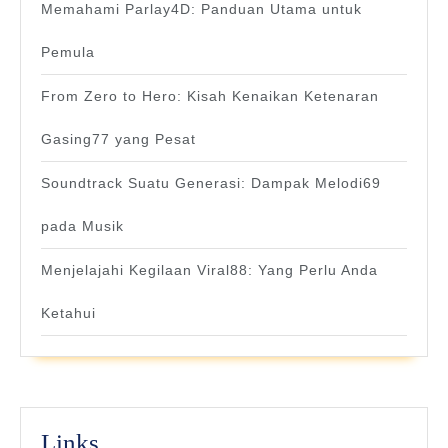
Memahami Parlay4D: Panduan Utama untuk
Pemula
From Zero to Hero: Kisah Kenaikan Ketenaran
Gasing77 yang Pesat
Soundtrack Suatu Generasi: Dampak Melodi69
pada Musik
Menjelajahi Kegilaan Viral88: Yang Perlu Anda
Ketahui
Links