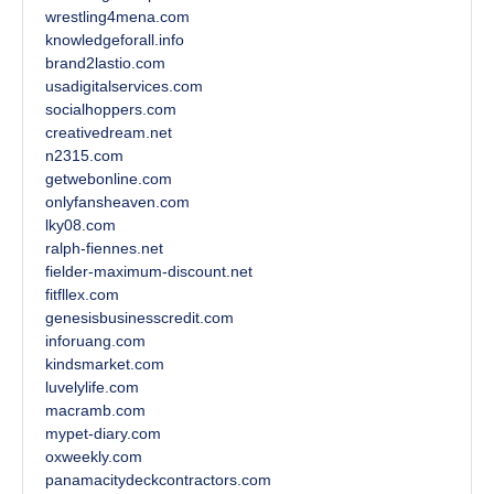
wrestling4mena.com
knowledgeforall.info
brand2lastio.com
usadigitalservices.com
socialhoppers.com
creativedream.net
n2315.com
getwebonline.com
onlyfansheaven.com
lky08.com
ralph-fiennes.net
fielder-maximum-discount.net
fitfllex.com
genesisbusinesscredit.com
inforuang.com
kindsmarket.com
luvelylife.com
macramb.com
mypet-diary.com
oxweekly.com
panamacitydeckcontractors.com