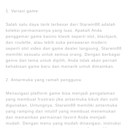
1. Variasi game:
Salah satu daya tarik terbesar dari Starwin88 adalah
koleksi permainannya yang luas. Apakah Anda
penggemar game kasino klasik seperti slot, blackjack,
dan roulette, atau lebih suka penawaran modern
seperti slot video dan game dealer langsung, Starwin88
memiliki sesuatu untuk semua orang. Dengan berbagai
genre dan tema untuk dipilih, Anda tidak akan pernah
kehabisan game baru dan menarik untuk dimainkan.
2. Antarmuka yang ramah pengguna:
Menavigasi platform game bisa menjadi pengalaman
yang membuat frustrasi jika antarmuka kikuk dan sulit
digunakan. Untungnya, Starwin88 memiliki antarmuka
yang ramping dan intuitif yang membuat menemukan
dan memainkan permainan favorit Anda menjadi
mudah. Dengan menu yang mudah dinavigasi, instruksi