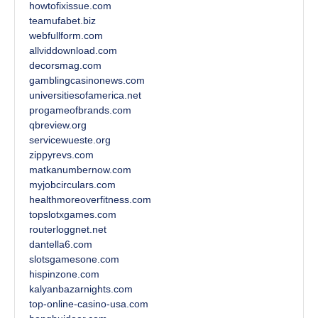
howtofixissue.com
teamufabet.biz
webfullform.com
allviddownload.com
decorsmag.com
gamblingcasinonews.com
universitiesofamerica.net
progameofbrands.com
qbreview.org
servicewueste.org
zippyrevs.com
matkanumbernow.com
myjobcirculars.com
healthmoreoverfitness.com
topslotxgames.com
routerloggnet.net
dantella6.com
slotsgamesone.com
hispinzone.com
kalyanbazarnights.com
top-online-casino-usa.com