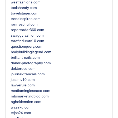
westfashions.com
toolshandy.com
travelstager.com
trendinspires.com
rannyephul.com
reportradar360.com
swaggyfashion.com
taraftariumtv10.com
questionquery.com
bodybuildinglegend.com
brilliant-nails.com
dandr-photography.com
dokteroce.com
journal-francais.com
justintv10.com
lawyerule.com
mediamingleseaco.com
mtsmarketingblog.com
nghekiemtien.com
wasirku.com
tejas24.com