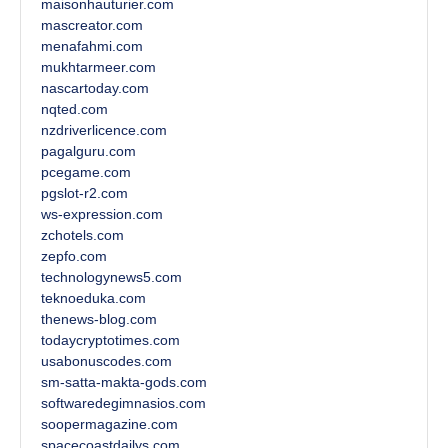
maisonhauturier.com
mascreator.com
menafahmi.com
mukhtarmeer.com
nascartoday.com
nqted.com
nzdriverlicence.com
pagalguru.com
pcegame.com
pgslot-r2.com
ws-expression.com
zchotels.com
zepfo.com
technologynews5.com
teknoeduka.com
thenews-blog.com
todaycryptotimes.com
usabonuscodes.com
sm-satta-makta-gods.com
softwaredegimnasios.com
soopermagazine.com
spacecoastdailys.com