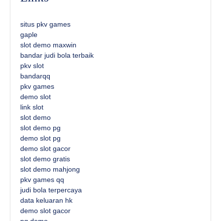
situs pkv games
gaple
slot demo maxwin
bandar judi bola terbaik
pkv slot
bandarqq
pkv games
demo slot
link slot
slot demo
slot demo pg
demo slot pg
demo slot gacor
slot demo gratis
slot demo mahjong
pkv games qq
judi bola terpercaya
data keluaran hk
demo slot gacor