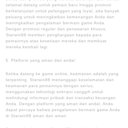
selamat datang untuk pemain baru hingga promosi
berkelanjutan untuk pelanggan yang loyal, ada banyak
peluang untuk meningkatkan kemenangan Anda dan
meningkatkan pengalaman bermain game Anda.
Dengan promosi reguler dan penawaran khusus,
Starwin88 memberi penghargaan kepada para
pemainnya atas kesetiaan mereka dan membuat
mereka kembali lagi.
5. Platform yang aman dan andal:
Ketika datang ke game online, keamanan adalah yang
terpenting. Starwin88 menanggapi keselamatan dan
keamanan para pemainnya dengan serius,
menggunakan teknologi enkripsi canggih untuk
melindungi informasi pribadi dan transaksi keuangan
Anda. Dengan platform yang aman dan andal, Anda
dapat percaya bahwa pengalaman bermain game Anda
di Starwin88 aman dan aman.