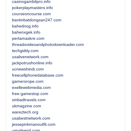
casinogambitpro.info
pokerplaymasters.info
courseoncourse.com
bantinbatdongsan247.com
bahednog.info
bahenxgek.info
pertamaskre.com
threadsvideoandphotodownloader.com
techgiddy.com
usalivenetwork.com
jackpotrushonline.info
ucnewshindi.com
freecellphonedatabase.com
gamersrope.com
exellewebmedia.com
free-gamestop.com
sinbadtravels.com
ukmagzine.com
wareztech.org
usabestnetwork.com
jessepinkmanoutfit.com
umailsend.com